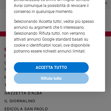
Visualizza tutte le collection
Ambiente
Avrai comunque la possibilità di revocare il
e
consenso in qualunque momento.
Creato
Volontariato
Selezionando 'Accetta tutto', vedrai più spesso
Diritti
annunci su argomenti che ti interessano.
Aziende
Selezionando 'Rifiuta tutto', non verranno
di
attivati annunci Google standard basati su
valore
cookie o identificatori locali; ove disponibile
Caso
potranno essere richiesti annunci limitati.
della
I SITI SAN PAOLO
NOTE LEGALI
settimana
GRUPPO EDITORIALE
PRIVACY POLICY
Migranti
ACCETTA TUTTO
SAN PAOLO
INFORMATIVA
Diversità
BENESSERE
WHISTLEBLOWING
Rifiuta tutto
e
SOCIAL
inclusione
TELENOVA
Costume
GAZZETTA D'ALBA
IL GIORNALINO
Cultura
e
EDICOLA SAN PAOLO
spettacoli