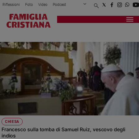
Riflessioni
Foto
Video
Podcast
Privacy Policy
Chi siamo
Contatti
Pubblicità
Attualità
Registrati
Redazione
Italia
SAN CRISTOBAL
Cronaca
Politica
Mondo
Economia
Legalità
e
giustizia
Sport
Interviste
Papa
CHIESA
Papa
Francesco sulla tomba di Samuel Ruiz, vescovo degli
indios