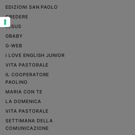
EDIZIONI SAN PAOLO
Sanremo
2026
CREDERE
Cinema,
JESUS
Tv
e
GBABY
streaming
G-WEB
Libri
I LOVE ENGLISH JUNIOR
Musica
VITA PASTORALE
Arte
IL COOPERATORE
Famiglia
PAOLINO
ed
educazione
MARIA CON TE
Genitori
LA DOMENICA
e
VITA PASTORALE
figli
Nonni
SETTIMANA DELLA
Coppia
COMUNICAZIONE
Scuola