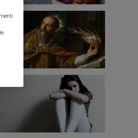
omenti
le