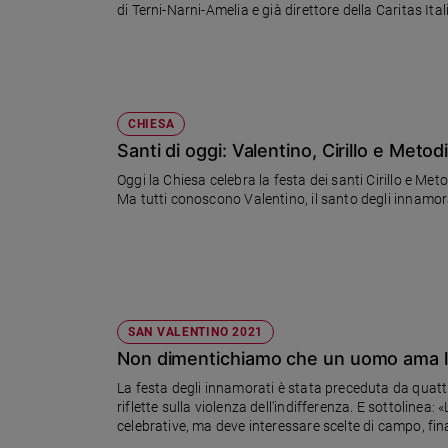
di Terni-Narni-Amelia e già direttore della Caritas Ita
Sanremo
2026
Cinema,
Tv
e
CHIESA
streaming
Santi di oggi: Valentino, Cirillo e Metod
Libri
Oggi la Chiesa celebra la festa dei santi Cirillo e Me
Musica
Ma tutti conoscono Valentino, il santo degli innamor
Arte
Famiglia
ed
educazione
Genitori
SAN VALENTINO 2021
e
Non dimentichiamo che un uomo ama la
figli
La festa degli innamorati è stata preceduta da quatt
Nonni
riflette sulla violenza dell'indifferenza. E sottoline
Coppia
celebrative, ma deve interessare scelte di campo, finan
prassi pastorali delle parrocchie, mondo dei media»
Scuola