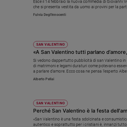
Esce il 14 febbraio la nuova commedia di Giovanni Ver
Ambiente
che si presenta vestita da uomo ai provini per la pa
e
Fulvia Degl'Innocenti
Creato
Volontariato
Diritti
Aziende
di
SAN VALENTINO
valore
«A San Valentino tutti parlano d’amore
Caso
Si vedono dappertutto pubblicità di san Valentino in 
della
di matrimoni e legami duraturi come potevano essere q
settimana
a parlare d'amore. Ecco cosa ne pensa l'esperto Alber
Migranti
Alberto Pellai
Diversità
e
inclusione
Costume
SAN VALENTINO
Perché San Valentino è la festa dell'a
Cultura
«San Valentino è una festa sdolcinata e consumistica?
e
autentico e soprattutto per i cristiani è, innanzi tu
spettacoli