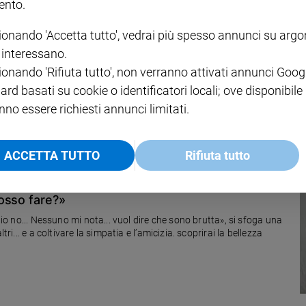
nto.
ionando 'Accetta tutto', vedrai più spesso annunci su arg
i interessano.
 amare una donna per sempre
ionando 'Rifiuta tutto', non verranno attivati annunci Goog
ard basati su cookie o identificatori locali; ove disponibile
nno essere richiesti annunci limitati.
ACCETTA TUTTO
Rifiuta tutto
osso fare?»
», si sfoga una