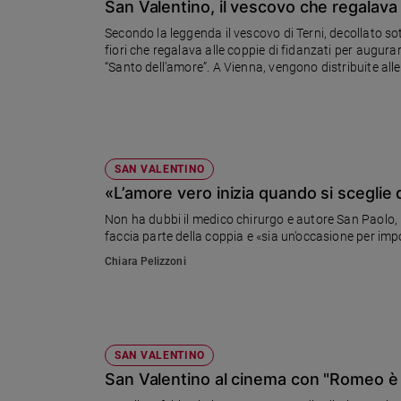
Chiesa
San Valentino, il vescovo che regalava 
Chiesa
Secondo la leggenda il vescovo di Terni, decollato s
fiori che regalava alle coppie di fidanzati per augurar
“Santo dell'amore”. A Vienna, vengono distribuite all
Fede
e
spiritualità
Santi
Devozione
SAN VALENTINO
e
«L’amore vero inizia quando si sceglie 
fede
Parola
Non ha dubbi il medico chirurgo e autore San Paolo, F
del
faccia parte della coppia e «sia un’occasione per i
giorno
Chiara Pelizzoni
Santo
del
giorno
Società
SAN VALENTINO
e
San Valentino al cinema con "Romeo è 
valori