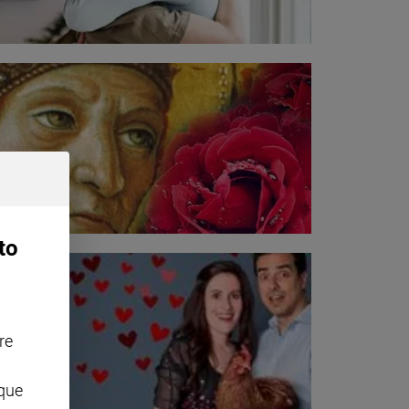
to
re
nque