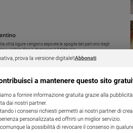
lentino
lla città ligure vengono esposte le spoglie del patrono degli
nno visitare fino a domenica 17 febbraio.
nativa, prova la versione digitale!
|
Abbonati
ontribuisci a mantenere questo sito gratui
iamo a fornire informazione gratuita grazie alla pubblicità
ta dai nostri partner.
li Innamorati propongono iniziative di solidarietà, perché «si può
tando i consensi richiesti permetti ai nostri partner di crea
l mondo»
perienza personalizzata ed offrirti un miglior servizio.
 comunque la possibilità di revocare il consenso in qualu