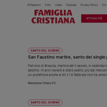
Riflessioni
Foto
Video
Podcast
Privacy Policy
Chi
Attualità
ATTUALITÀ
Italia
Cronaca
Politica
SAN VALENTINO
Mondo
Economia
SANTO DEL GIORNO
San Faustino martire, santo dei single
Legalità
e
Patrono di Brescia, martire del II secolo, in calendario
giustizia
destino. In anni recenti è stato scelto, più dal merc
Sport
un protettore anche a chi il 14 febbraio non ha amor
Interviste
Redazione Chiesa FC
Papa
Papa
SANTO DEL GIORNO