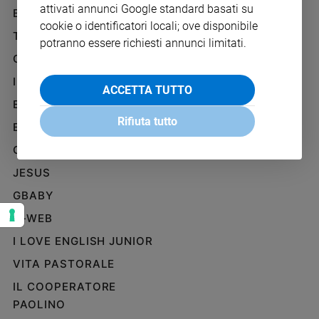
attivati annunci Google standard basati su
Ambiente
BENESSERE
WHISTLEBLOWING
e
cookie o identificatori locali; ove disponibile
SOCIAL
TELENOVA
Creato
potranno essere richiesti annunci limitati.
Volontariato
GAZZETTA D'ALBA
Diritti
IL GIORNALINO
ACCETTA TUTTO
Aziende
EDICOLA SAN PAOLO
di
Rifiuta tutto
valore
EDIZIONI SAN PAOLO
Caso
CREDERE
della
JESUS
settimana
Migranti
GBABY
Diversità
G-WEB
e
inclusione
I LOVE ENGLISH JUNIOR
Costume
VITA PASTORALE
IL COOPERATORE
Cultura
e
PAOLINO
spettacoli