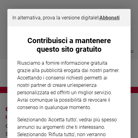
Chiesa
Chiesa
In alternativa, prova la versione digitale!
|
Abbonati
Fede
DIARIO G 2026-27
COLLANA ARS
❮
❯
e
LE GRANDI BASILICHE ITALIANE
€ 8,90
1 - 2
- € 8,90
spiritualità
- VOL DA 1 AL 5
€ 18,50
Contribuisci a mantenere
€ 64,50
Santi
questo sito gratuito
Visualizza tutte le collection
Devozione
e
Riusciamo a fornire informazione gratuita
fede
grazie alla pubblicità erogata dai nostri partner.
Parola
Accettando i consensi richiesti permetti ai
del
nostri partner di creare un'esperienza
giorno
personalizzata ed offrirti un miglior servizio.
Santo
Avrai comunque la possibilità di revocare il
del
consenso in qualunque momento.
giorno
I SITI SAN PAOLO
NOTE LEGALI
Selezionando 'Accetta tutto', vedrai più spesso
Società
GRUPPO EDITORIALE
PRIVACY POLICY
e
annunci su argomenti che ti interessano.
valori
SAN PAOLO
Selezionando 'Rifiuta tutto', non verranno
INFORMATIVA