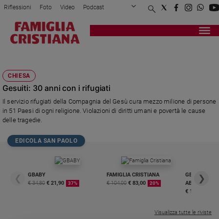
Riflessioni
Foto
Video
Podcast
Privacy Policy
Chi siamo
Contatti
Pubblicità
Attualità
Registrati
Redazione
Italia
SANT'IGNAZIO DI LOJOLA
Cronaca
CHIESA
Politica
Gesuiti: 30 anni con i rifugiati
Mondo
Il servizio rifugiati della Compagnia del Gesù cura mezzo milione di persone
Economia
in 51 Paesi di ogni religione. Violazioni di diritti umani e povertà le cause
Legalità
delle tragedie.
e
giustizia
EDICOLA SAN PAOLO
Sport
Interviste
GBABY
FAMIGLIA CRISTIANA
GBABY DIGITA
❮
❯
Papa
€ 34,80
€ 21,90
€ 104,00
€ 83,00
ABBONAMEN
37%
20%
€ 16,99
Papa
Visualizza tutte le riviste