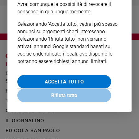
Avrai comunque la possibilità di revocare il
Ambiente
e
consenso in qualunque momento.
Creato
Selezionando 'Accetta tutto', vedrai più spesso
Volontariato
annunci su argomenti che ti interessano.
Diritti
Selezionando 'Rifiuta tutto', non verranno
Aziende
attivati annunci Google standard basati su
di
cookie o identificatori locali; ove disponibile
valore
potranno essere richiesti annunci limitati.
Caso
I SITI SAN PAOLO
NOTE LEGALI
della
GRUPPO EDITORIALE
PRIVACY POLICY
settimana
SAN PAOLO
ACCETTA TUTTO
INFORMATIVA
Migranti
BENESSERE
WHISTLEBLOWING
Diversità
Rifiuta tutto
SOCIAL
e
TELENOVA
inclusione
GAZZETTA D'ALBA
Costume
IL GIORNALINO
Cultura
EDICOLA SAN PAOLO
e
spettacoli