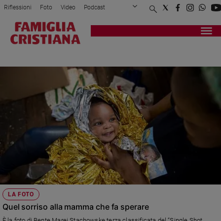
Riflessioni
Foto
Video
Podcast
Privacy Policy
Chi siamo
Contatti
Pubblicità
Attualità
Registrati
Redazione
Italia
SEA EYE
Cronaca
Politica
Mondo
Economia
Legalità
e
giustizia
Sport
Interviste
Papa
LA FOTO
Papa
Quel sorriso alla mamma che fa sperare
È la foto di Bente Marei Stachowske terza classificata del “Single Shot