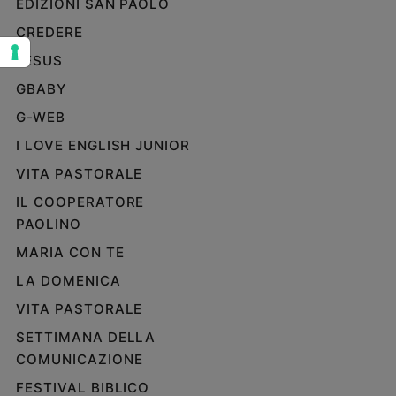
EDIZIONI SAN PAOLO
Sanremo
CREDERE
2026
JESUS
Cinema,
Tv
GBABY
e
G-WEB
streaming
Libri
I LOVE ENGLISH JUNIOR
Musica
VITA PASTORALE
Arte
IL COOPERATORE
PAOLINO
Famiglia
ed
MARIA CON TE
educazione
LA DOMENICA
Genitori
e
VITA PASTORALE
figli
SETTIMANA DELLA
Nonni
COMUNICAZIONE
Coppia
FESTIVAL BIBLICO
Scuola