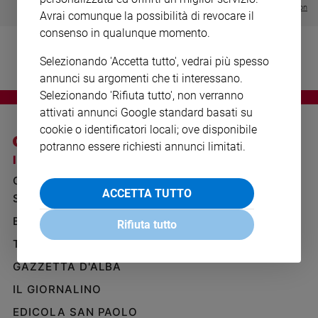
Visualizza tutte le collection
Ambiente
Avrai comunque la possibilità di revocare il
e
consenso in qualunque momento.
Creato
Volontariato
Selezionando 'Accetta tutto', vedrai più spesso
Diritti
annunci su argomenti che ti interessano.
Aziende
Selezionando 'Rifiuta tutto', non verranno
di
attivati annunci Google standard basati su
valore
cookie o identificatori locali; ove disponibile
Caso
potranno essere richiesti annunci limitati.
della
I SITI SAN PAOLO
NOTE LEGALI
settimana
GRUPPO EDITORIALE
PRIVACY POLICY
Migranti
ACCETTA TUTTO
SAN PAOLO
INFORMATIVA
Diversità
BENESSERE
WHISTLEBLOWING
Rifiuta tutto
e
SOCIAL
inclusione
TELENOVA
Costume
GAZZETTA D'ALBA
IL GIORNALINO
Cultura
e
EDICOLA SAN PAOLO
spettacoli