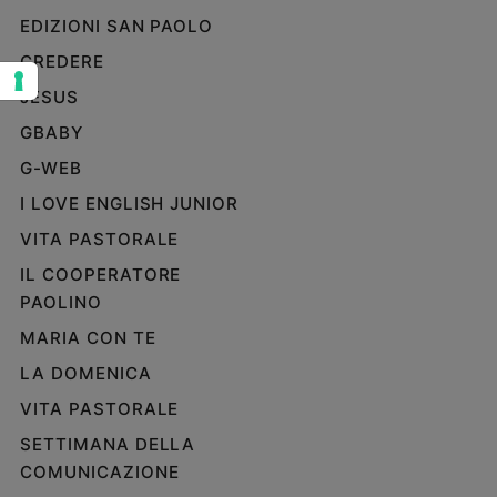
EDIZIONI SAN PAOLO
Sanremo
2026
CREDERE
Cinema,
JESUS
Tv
e
GBABY
streaming
G-WEB
Libri
I LOVE ENGLISH JUNIOR
Musica
VITA PASTORALE
Arte
IL COOPERATORE
Famiglia
PAOLINO
ed
educazione
MARIA CON TE
Genitori
LA DOMENICA
e
VITA PASTORALE
figli
Nonni
SETTIMANA DELLA
Coppia
COMUNICAZIONE
Scuola