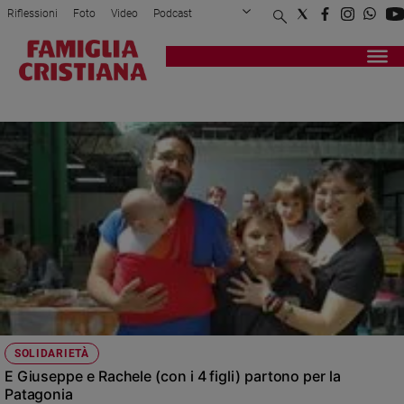
Riflessioni
Foto
Video
Podcast
Privacy Policy
Chi siamo
Contatti
Pubblicità
Attualità
Registrati
Redazione
Italia
SENIGAGLIA
Cronaca
Politica
Mondo
Economia
Legalità
e
giustizia
Sport
Interviste
Papa
SOLIDARIETÀ
Papa
E Giuseppe e Rachele (con i 4 figli) partono per la
Patagonia