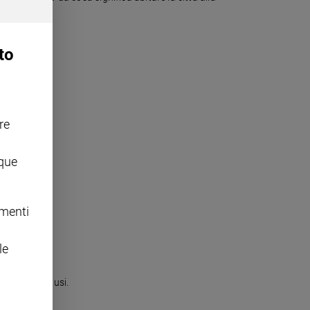
to
re
nque
omenti
le
olte da applausi.