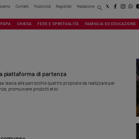
 siamo
Contatti
Pubblicità
Registrati
Redazione
PAPA
CHIESA
FEDE E SPIRITUALITÀ
FAMIGLIA ED EDUCAZIONE
 ITALIANI
 piattaforma di partenza
sa lascia alle parrocchie quattro proposte da realizzare per
anze, promuovere prodotti etici
ne comune»