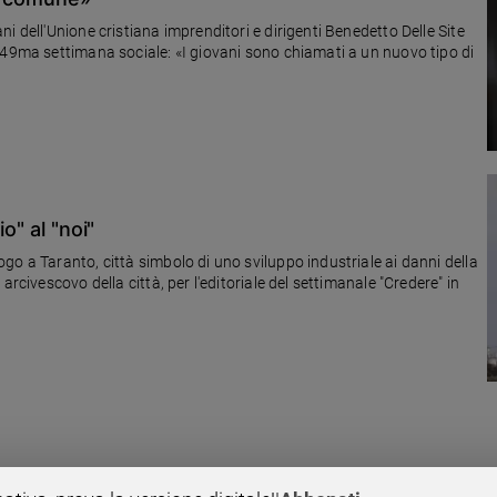
i dell'Unione cristiana imprenditori e dirigenti Benedetto Delle Site
 49ma settimana sociale: «I giovani sono chiamati a un nuovo tipo di
o" al "noi"
o a Taranto, città simbolo di uno sviluppo industriale ai danni della
rcivescovo della città, per l'editoriale del settimanale "Credere" in
i delegati. Dalla missione educativa ai problemi legati all'eclissi del welf