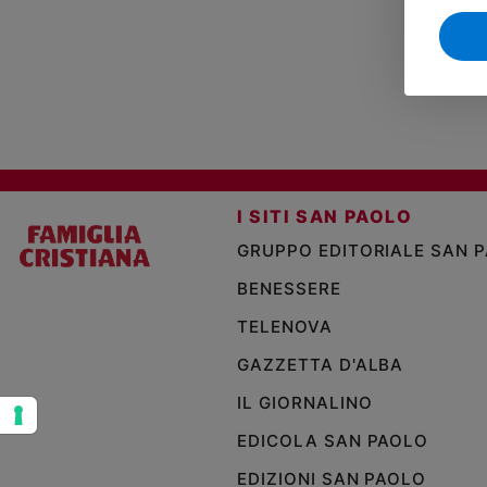
Sanremo
2026
Cinema,
Tv
e
streaming
Libri
Musica
I SITI SAN PAOLO
Arte
GRUPPO EDITORIALE SAN 
Famiglia
BENESSERE
ed
educazione
TELENOVA
Genitori
GAZZETTA D'ALBA
e
IL GIORNALINO
figli
Nonni
EDICOLA SAN PAOLO
Coppia
EDIZIONI SAN PAOLO
Scuola