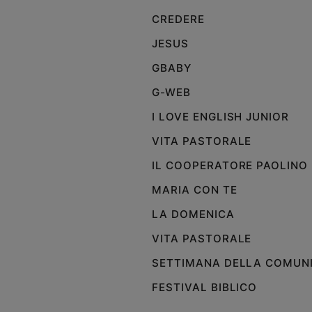
e
CREDERE
giovani
JESUS
Adolescenza
Bioetica
GBABY
G-WEB
I LOVE ENGLISH JUNIOR
Vai
VITA PASTORALE
IL COOPERATORE PAOLINO
Riflessioni
MARIA CON TE
Foto
LA DOMENICA
VITA PASTORALE
Video
SETTIMANA DELLA COMUN
Podcast
FESTIVAL BIBLICO
Privacy