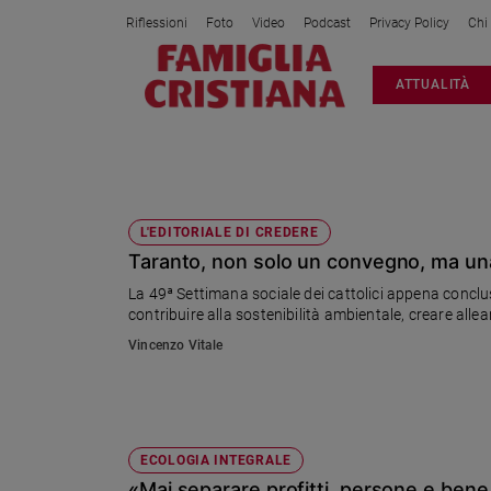
Riflessioni
Foto
Video
Podcast
Privacy Policy
Chi
Attualità
ATTUALITÀ
Italia
Cronaca
Politica
SETTIMANA SOCIALE DEI CATTOLICI
Mondo
Economia
L'EDITORIALE DI CREDERE
Taranto, non solo un convegno, ma una
Legalità
e
La 49ª Settimana sociale dei cattolici appena conclu
giustizia
contribuire alla sostenibilità ambientale, creare alle
Sport
Vincenzo Vitale
Interviste
Papa
Papa
ECOLOGIA INTEGRALE
«Mai separare profitti, persone e be