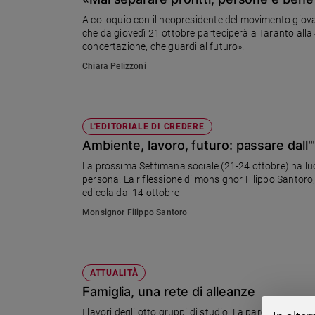
Chiesa
A colloquio con il neopresidente del movimento giovan
Chiesa
che da giovedì 21 ottobre parteciperà a Taranto alla
concertazione, che guardi al futuro».
Fede
Chiara Pelizzoni
e
spiritualità
Santi
Devozione
L'EDITORIALE DI CREDERE
e
Ambiente, lavoro, futuro: passare dall'"i
fede
La prossima Settimana sociale (21-24 ottobre) ha luog
Parola
persona. La riflessione di monsignor Filippo Santoro, a
del
edicola dal 14 ottobre
giorno
Monsignor Filippo Santoro
Santo
del
giorno
ATTUALITÀ
Società
Famiglia, una rete di alleanze
e
valori
I lavori degli otto gruppi di studio. La parola passa a