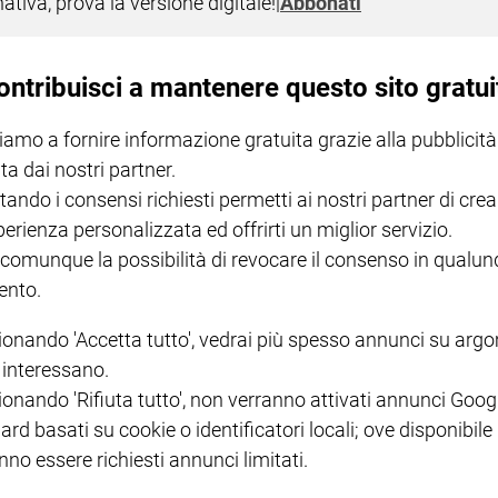
nativa, prova la versione digitale!
|
Abbonati
lticulturale e multireligiosa.
ontribuisci a mantenere questo sito gratui
iamo a fornire informazione gratuita grazie alla pubblicità
ta dai nostri partner.
tando i consensi richiesti permetti ai nostri partner di crea
el demografo Gian Carlo Blangiardo e dell'economista Stefano Zamagni.
perienza personalizzata ed offrirti un miglior servizio.
 comunque la possibilità di revocare il consenso in qualu
nto.
ionando 'Accetta tutto', vedrai più spesso annunci su arg
i interessano.
ionando 'Rifiuta tutto', non verranno attivati annunci Goog
"
ard basati su cookie o identificatori locali; ove disponibile
litudine, debito pubblico, welfare, istruzione: un discorso interrotto più v
nno essere richiesti annunci limitati.