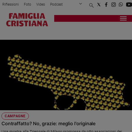
Riflessioni
Foto
Video
Podcast
Privacy Policy
Chi siamo
Contatti
Pubblicità
Attualità
Registrati
Redazione
Italia
TRIENNALE
Cronaca
Politica
Mondo
Economia
Legalità
e
giustizia
Sport
Interviste
Papa
CAMPAGNE
Papa
Contraffatto? No, grazie: meglio l'originale
Una mostra alla Triennale di Milano promossa da otto associazioni dei