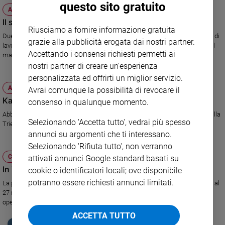
questo sito gratuito
ATTUALITÀ
Sanremo
Il segno di Gio Ponti
2026
Riusciamo a fornire informazione gratuita
Due mostre a Milano, in Triennale e al Pirellone, ripercorrono settant'anni di
Cinema,
grazie alla pubblicità erogata dai nostri partner.
lavori dell'inarrivabile maestro dell'architettura del '900, figura simbolo del
Tv
Accettando i consensi richiesti permetti ai
made in Italy.
e
nostri partner di creare un'esperienza
streaming
personalizzata ed offrirti un miglior servizio.
Libri
ATTUALITÀ
Avrai comunque la possibilità di revocare il
Musica
Karim Rashid: il designer democratico
consenso in qualunque momento.
Arte
Abbiamo incontrato a Milano, in occasione di una mostra a lui dedicata alla
Selezionando 'Accetta tutto', vedrai più spesso
Triennale, uno dei maggiori esponenti del design contemporaneo.
Famiglia
annunci su argomenti che ti interessano.
ed
Selezionando 'Rifiuta tutto', non verranno
educazione
CULTURA E SPETTACOLI
attivati annunci Google standard basati su
Genitori
In Triennale, i maestri della grafica
cookie o identificatori locali; ove disponibile
e
potranno essere richiesti annunci limitati.
La prima grande mostra dedicata ai creativi contemporanei riunisce fino al
figli
27 marzo trenta artisti internazionali che propongono un percorso con
Nonni
opere, installazioni, video.
Coppia
ACCETTA TUTTO
Scuola
EDICOLA SAN PAOLO