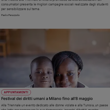
Chiesa
consumatori presenta le migliori campagne sociali realizzate dagli studenti
Chiesa
per sensibilizzare sul tema.
Paolo Perazzolo
Fede
e
spiritualità
Santi
Devozione
e
fede
Parola
del
giorno
Santo
del
giorno
APPUNTAMENTI
Società
Festival dei diritti umani a Milano fino all'8 maggio
e
valori
Alla Triennale un evento dedicato alle donne violate e alla Tunisia, un paese
che lotta per conservare la sua democrazia. Incontri, dibattiti, mostre,