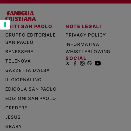
Policy
Chi
I SITI SAN PAOLO
NOTE LEGALI
siamo
GRUPPO EDITORIALE
PRIVACY POLICY
SAN PAOLO
INFORMATIVA
Contatti
BENESSERE
WHISTLEBLOWING
SOCIAL
Pubblicità
TELENOVA
GAZZETTA D'ALBA
Registrati
IL GIORNALINO
EDICOLA SAN PAOLO
Redazione
EDIZIONI SAN PAOLO
Social
CREDERE
JESUS
GBABY