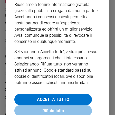
Chiesa
I SITI SAN PAOLO
NOTE LEGALI
Riusciamo a fornire informazione gratuita
GRUPPO EDITORIALE
PRIVACY POLICY
Chiesa
grazie alla pubblicità erogata dai nostri partner.
SAN PAOLO
Accettando i consensi richiesti permetti ai
INFORMATIVA
Fede
nostri partner di creare un'esperienza
BENESSERE
WHISTLEBLOWING
e
spiritualità
personalizzata ed offrirti un miglior servizio.
SOCIAL
TELENOVA
Avrai comunque la possibilità di revocare il
Santi
GAZZETTA D'ALBA
consenso in qualunque momento.
Devozione
IL GIORNALINO
e
Selezionando 'Accetta tutto', vedrai più spesso
fede
EDICOLA SAN PAOLO
annunci su argomenti che ti interessano.
Parola
Selezionando 'Rifiuta tutto', non verranno
EDIZIONI SAN PAOLO
del
attivati annunci Google standard basati su
giorno
CREDERE
cookie o identificatori locali; ove disponibile
Santo
JESUS
potranno essere richiesti annunci limitati.
del
GBABY
giorno
G-WEB
ACCETTA TUTTO
Società
e
I LOVE ENGLISH JUNIOR
valori
Rifiuta tutto
VITA PASTORALE