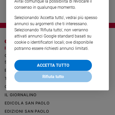
Avrai comunque la possibilità di revocare il
Ambiente
consenso in qualunque momento.
e
Creato
Selezionando 'Accetta tutto', vedrai più spesso
Volontariato
annunci su argomenti che ti interessano.
Diritti
Selezionando 'Rifiuta tutto', non verranno
Aziende
attivati annunci Google standard basati su
di
cookie o identificatori locali; ove disponibile
valore
I SITI SAN PAOLO
NOTE LEGALI
potranno essere richiesti annunci limitati.
Caso
GRUPPO EDITORIALE
PRIVACY POLICY
della
SAN PAOLO
settimana
INFORMATIVA
ACCETTA TUTTO
Migranti
BENESSERE
WHISTLEBLOWING
SOCIAL
Diversità
Rifiuta tutto
TELENOVA
e
GAZZETTA D'ALBA
inclusione
Costume
IL GIORNALINO
EDICOLA SAN PAOLO
Cultura
e
EDIZIONI SAN PAOLO
spettacoli