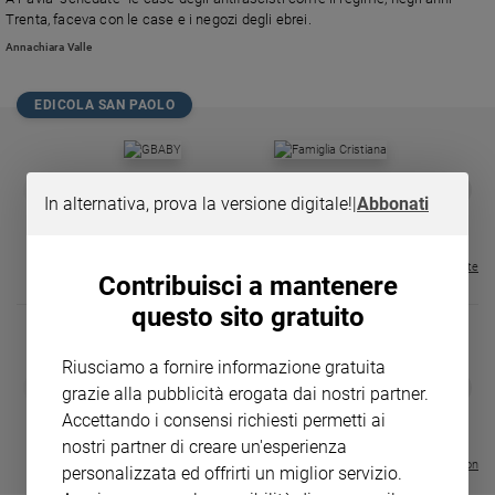
Chiesa
Trenta, faceva con le case e i negozi degli ebrei.
Chiesa
Annachiara Valle
Fede
e
EDICOLA SAN PAOLO
spiritualità
Santi
GBABY
FAMIGLIA CRISTIANA
GBABY DIGITA
❮
❯
Devozione
In alternativa, prova la versione digitale!
|
Abbonati
€ 34,80
€ 21,90
€ 104,00
€ 83,00
ABBONAMEN
37%
20%
e
€ 16,99
fede
Parola
Visualizza tutte le riviste
Contribuisci a mantenere
del
questo sito gratuito
giorno
Santo
del
Riusciamo a fornire informazione gratuita
DIARIO G 2026-27
COLLANA ARS
❮
❯
giorno
grazie alla pubblicità erogata dai nostri partner.
LE GRANDI BASILICHE ITALIANE
€ 8,90
1 - 2
- € 8,90
Accettando i consensi richiesti permetti ai
- VOL DA 1 AL 5
€ 18,50
Società
€ 64,50
nostri partner di creare un'esperienza
e
Visualizza tutte le collection
personalizzata ed offrirti un miglior servizio.
valori