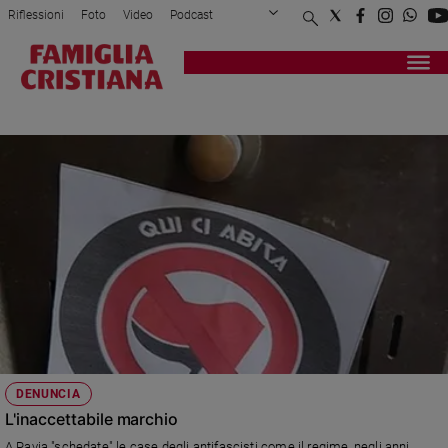
Riflessioni
Foto
Video
Podcast
Privacy Policy
Chi siamo
Contatti
Pubblicità
Attualità
Registrati
Redazione
Italia
ADESIVO
Cronaca
Politica
Mondo
Economia
Legalità
e
giustizia
Sport
Interviste
Papa
DENUNCIA
Papa
L'inaccettabile marchio
A Pavia "schedate" le case degli antifascisti come il regime, negli anni