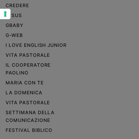
CREDERE
Sanremo
2026
JESUS
Cinema,
GBABY
Tv
G-WEB
e
streaming
I LOVE ENGLISH JUNIOR
Libri
VITA PASTORALE
Musica
IL COOPERATORE
Arte
PAOLINO
Famiglia
MARIA CON TE
ed
educazione
LA DOMENICA
Genitori
VITA PASTORALE
e
SETTIMANA DELLA
figli
COMUNICAZIONE
Nonni
FESTIVAL BIBLICO
Coppia
Scuola