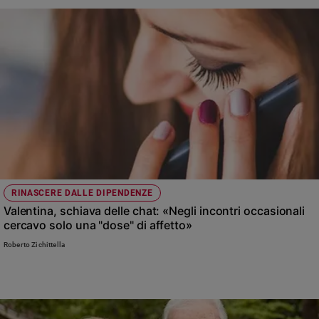
Sanremo
2026
Cinema,
Tv
e
streaming
Libri
Musica
Arte
Famiglia
RINASCERE DALLE DIPENDENZE
ed
educazione
Valentina, schiava delle chat: «Negli incontri occasionali
cercavo solo una "dose" di affetto»
Genitori
e
Roberto Zichittella
figli
Nonni
Coppia
Scuola