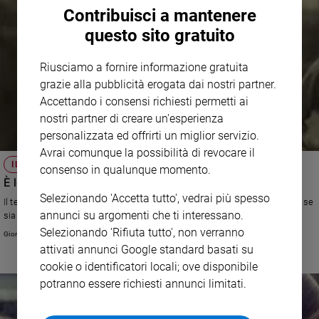
Contribuisci a mantenere
Policy
questo sito gratuito
Chi
Riusciamo a fornire informazione gratuita
siamo
grazie alla pubblicità erogata dai nostri partner.
Accettando i consensi richiesti permetti ai
Contatti
nostri partner di creare un'esperienza
personalizzata ed offrirti un miglior servizio.
Pubblicità
Avrai comunque la possibilità di revocare il
IL TEOLOGO
consenso in qualunque momento.
È lecita l’intimità fisica tra coniugi anziani?
Registrati
Selezionando 'Accetta tutto', vedrai più spesso
Il teologo Giordano Muraro risponde alla lettera di una coppia che chiede se
annunci su argomenti che ti interessano.
sia moralmente lecito il gesto dell’intimità fisica quando si è anziani
Redazione
Selezionando 'Rifiuta tutto', non verranno
Giordano Muraro
attivati annunci Google standard basati su
Social
cookie o identificatori locali; ove disponibile
potranno essere richiesti annunci limitati.