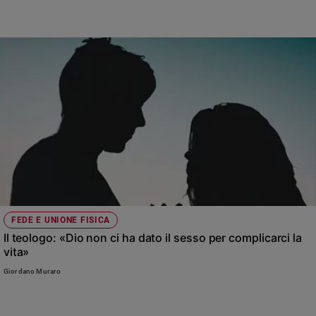
Ambiente
e
Creato
Volontariato
Diritti
Aziende
di
valore
Caso
della
settimana
Migranti
Diversità
FEDE E UNIONE FISICA
e
Il teologo: «Dio non ci ha dato il sesso per complicarci la
inclusione
vita»
Costume
Giordano Muraro
Cultura
e
spettacoli