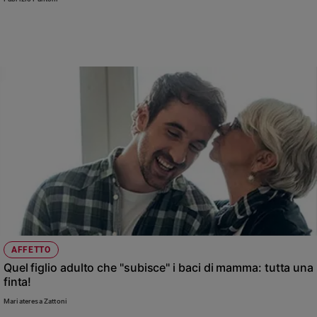
Chiesa
Chiesa
Fede
e
spiritualità
Santi
Devozione
e
fede
Parola
del
giorno
Santo
del
giorno
AFFETTO
Quel figlio adulto che "subisce" i baci di mamma: tutta una
Società
finta!
e
valori
Mariateresa Zattoni