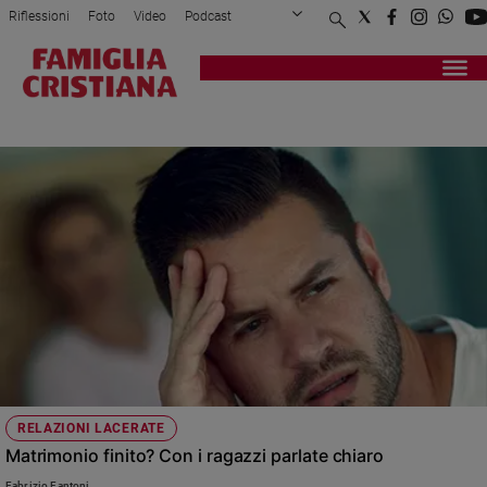
Riflessioni
Foto
Video
Podcast
Privacy Policy
Chi siamo
Contatti
Pubblicità
Attualità
Registrati
Redazione
Italia
AFFETTO
Cronaca
Politica
Mondo
Economia
Legalità
e
giustizia
Sport
Interviste
Papa
RELAZIONI LACERATE
Papa
Matrimonio finito? Con i ragazzi parlate chiaro
Fabrizio Fantoni