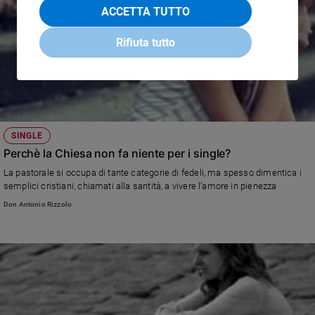
ACCETTA TUTTO
Rifiuta tutto
SINGLE
Perchè la Chiesa non fa niente per i single?
La pastorale si occupa di tante categorie di fedeli, ma spesso dimentica i
semplici cristiani, chiamati alla santità, a vivere l’amore in pienezza
Don Antonio Rizzolo