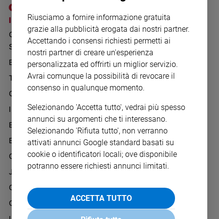
Chiesa
Riusciamo a fornire informazione gratuita
Chiesa
I SITI SAN PAOLO
NOTE LEGALI
grazie alla pubblicità erogata dai nostri partner.
GRUPPO EDITORIALE
PRIVACY POLICY
Fede
Accettando i consensi richiesti permetti ai
SAN PAOLO
e
INFORMATIVA
nostri partner di creare un'esperienza
spiritualità
BENESSERE
WHISTLEBLOWING
personalizzata ed offrirti un miglior servizio.
Santi
SOCIAL
Avrai comunque la possibilità di revocare il
TELENOVA
Devozione
consenso in qualunque momento.
GAZZETTA D'ALBA
e
fede
Selezionando 'Accetta tutto', vedrai più spesso
IL GIORNALINO
Parola
annunci su argomenti che ti interessano.
EDICOLA SAN PAOLO
del
Selezionando 'Rifiuta tutto', non verranno
giorno
EDIZIONI SAN PAOLO
attivati annunci Google standard basati su
Santo
cookie o identificatori locali; ove disponibile
CREDERE
del
potranno essere richiesti annunci limitati.
giorno
JESUS
GBABY
Società
ACCETTA TUTTO
e
G-WEB
valori
I LOVE ENGLISH JUNIOR