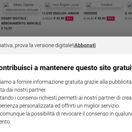
I LOVE ENGLISH JUNIOR
CREDERE
IL G
GBABY DIGITALE -
€ 69,00
€ 43,90
€ 98,80
€ 49,90
€ 11
35%
49%
ABBONAMENTO ANNUALE
€ 16,99
nativa, prova la versione digitale!
|
Abbonati
ontribuisci a mantenere questo sito gratui
COLLANA ARSENIO LUPIN
QUID+ ALLENIAMO
VOL. 1 - 2
MAGNIFICA HUMANITAS -
L'INTELLIGENZA
PRE
iamo a fornire informazione gratuita grazie alla pubblicità
€ 18,50
ENCICLICA PAPALE
€ 27,50
SANT
€ 2,90
A 10
ta dai nostri partner.
€ 24
tando i consensi richiesti permetti ai nostri partner di crea
perienza personalizzata ed offrirti un miglior servizio.
 comunque la possibilità di revocare il consenso in qualu
nto.