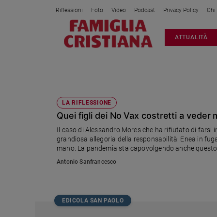
Riflessioni
Foto
Video
Podcast
Privacy Policy
Chi
Attualità
ATTUALITÀ
Italia
Cronaca
Politica
ALESSANDRO MORES
Mondo
Economia
LA RIFLESSIONE
Quei figli dei No Vax costretti a veder 
Legalità
e
Il caso di Alessandro Mores che ha rifiutato di farsi i
giustizia
grandiosa allegoria della responsabilità: Enea in fuga 
Sport
mano. La pandemia sta capovolgendo anche questo ar
facendo loro coraggio e cercando di salvarli
Interviste
Antonio Sanfrancesco
Papa
Papa
EDICOLA SAN PAOLO