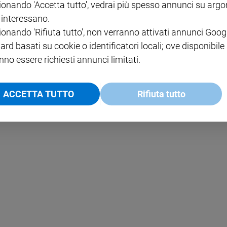
ionando 'Accetta tutto', vedrai più spesso annunci su arg
i interessano.
NOTE LEGALI
ionando 'Rifiuta tutto', non verranno attivati annunci Goog
PAOLO
PRIVACY POLICY
ard basati su cookie o identificatori locali; ove disponibile
nno essere richiesti annunci limitati.
INFORMATIVA WHISTLEBL
SOCIAL
ACCETTA TUTTO
Rifiuta tutto