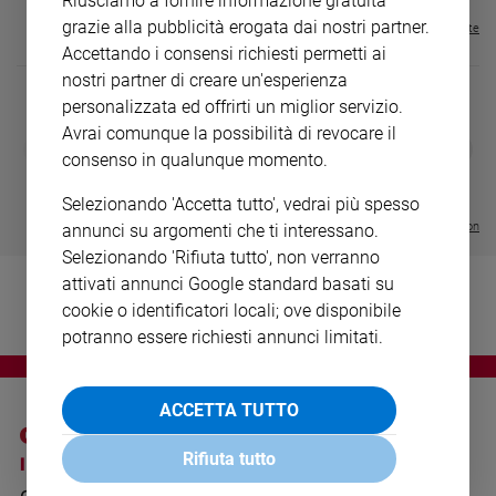
Riusciamo a fornire informazione gratuita
Ambiente
grazie alla pubblicità erogata dai nostri partner.
Visualizza tutte le riviste
e
Accettando i consensi richiesti permetti ai
Creato
nostri partner di creare un'esperienza
Volontariato
personalizzata ed offrirti un miglior servizio.
Diritti
Avrai comunque la possibilità di revocare il
DIARIO G 2026-27
COLLANA ARS
❮
❯
Aziende
consenso in qualunque momento.
LE GRANDI BASILICHE ITALIANE
€ 8,90
1 - 2
- € 8,90
di
- VOL DA 1 AL 5
€ 18,50
valore
€ 64,50
Selezionando 'Accetta tutto', vedrai più spesso
Caso
Visualizza tutte le collection
annunci su argomenti che ti interessano.
della
Selezionando 'Rifiuta tutto', non verranno
settimana
attivati annunci Google standard basati su
Migranti
cookie o identificatori locali; ove disponibile
Diversità
potranno essere richiesti annunci limitati.
e
inclusione
Costume
ACCETTA TUTTO
Cultura
Rifiuta tutto
I SITI SAN PAOLO
NOTE LEGALI
e
spettacoli