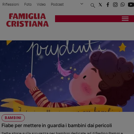
Riflessioni
Foto
Video
Podcast
Privacy Policy
Chi siamo
Contatti
Pubblicità
Attualità
Registrati
Redazione
Italia
ALFREDINO
Cronaca
Politica
Mondo
Economia
Legalità
e
giustizia
Sport
Interviste
Papa
BAMBINI
Papa
Fiabe per mettere in guardia i bambini dai pericoli
Sette storie sulla sicurezza per bambini dedicate ad Alfredino Rampi e