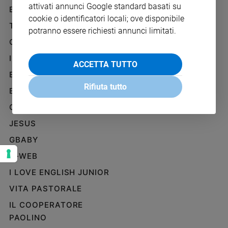
attivati annunci Google standard basati su
Ambiente
BENESSERE
WHISTLEBLOWING
e
cookie o identificatori locali; ove disponibile
SOCIAL
TELENOVA
Creato
potranno essere richiesti annunci limitati.
Volontariato
GAZZETTA D'ALBA
Diritti
IL GIORNALINO
ACCETTA TUTTO
Aziende
EDICOLA SAN PAOLO
di
Rifiuta tutto
valore
EDIZIONI SAN PAOLO
Caso
CREDERE
della
JESUS
settimana
Migranti
GBABY
Diversità
G-WEB
e
inclusione
I LOVE ENGLISH JUNIOR
Costume
VITA PASTORALE
IL COOPERATORE
Cultura
e
PAOLINO
spettacoli