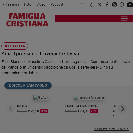
Riflessioni
Foto
Video
Podcast
Privacy Policy
Chi siamo
Contatti
Pubblicità
Attualità
Registrati
Redazione
Italia
AMA IL PROSSIMO TUO
Cronaca
ATTUALITÀ
Politica
Ama il prossimo, troverai te stesso
Mondo
Enzo Bianchi e Massimo Cacciari si interrogano sul Comandamento nuovo
Economia
del Vangelo, in un denso saggio che chiude la serie del Mulino sui
Legalità
Comandamenti biblici.
e
giustizia
EDICOLA SAN PAOLO
Sport
Interviste
GBABY
FAMIGLIA CRISTIANA
GBABY DIGITA
❮
❯
Papa
€ 34,80
€ 21,90
€ 104,00
€ 83,00
ABBONAMEN
37%
20%
€ 16,99
Papa
Visualizza tutte le riviste