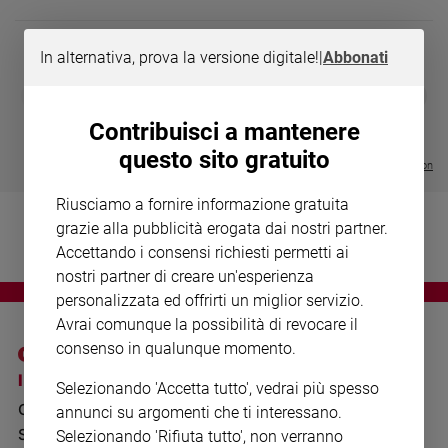
Chiesa
Chiesa
In alternativa, prova la versione digitale!
|
Abbonati
Fede
DIARIO G 2026-27
COLLANA ARS
❮
❯
e
LE GRANDI BASILICHE ITALIANE
€ 8,90
1 - 2
- € 8,90
spiritualità
- VOL DA 1 AL 5
€ 18,50
Contribuisci a mantenere
€ 64,50
Santi
questo sito gratuito
Visualizza tutte le collection
Devozione
e
Riusciamo a fornire informazione gratuita
fede
grazie alla pubblicità erogata dai nostri partner.
Parola
Accettando i consensi richiesti permetti ai
del
nostri partner di creare un'esperienza
giorno
personalizzata ed offrirti un miglior servizio.
Santo
Avrai comunque la possibilità di revocare il
del
consenso in qualunque momento.
giorno
I SITI SAN PAOLO
NOTE LEGALI
Selezionando 'Accetta tutto', vedrai più spesso
Società
GRUPPO EDITORIALE
PRIVACY POLICY
e
annunci su argomenti che ti interessano.
valori
SAN PAOLO
Selezionando 'Rifiuta tutto', non verranno
INFORMATIVA