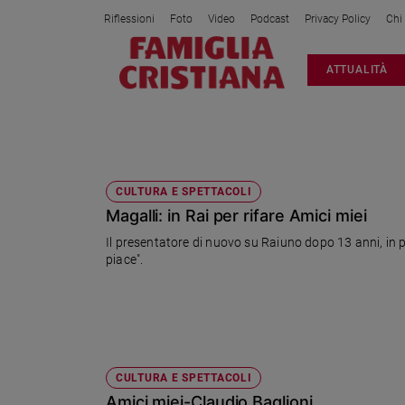
Riflessioni
Foto
Video
Podcast
Privacy Policy
Chi
Attualità
ATTUALITÀ
Italia
Cronaca
Politica
AMICI MIEI
Mondo
Economia
CULTURA E SPETTACOLI
Magalli: in Rai per rifare Amici miei
Legalità
e
Il presentatore di nuovo su Raiuno dopo 13 anni, in pr
giustizia
piace".
Sport
Interviste
Papa
Papa
CULTURA E SPETTACOLI
Amici miei-Claudio Baglioni