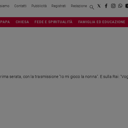
 siamo
Contatti
Pubblicità
Registrati
Redazione
PAPA
CHIESA
FEDE E SPIRITUALITÀ
FAMIGLIA ED EDUCAZIONE
ima serata, con la trasmissione "Io mi gioco la nonna". E sulla Rai: "Vog