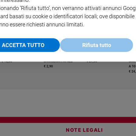
ABBONAMENTO ANNUALE
ionando 'Rifiuta tutto', non verranno attivati annunci Goog
€ 16,99
ard basati su cookie o identificatori locali; ove disponibile
nno essere richiesti annunci limitati.
ACCETTA TUTTO
Rifiuta tutto
COLLANA ARSENIO LUPIN
QUID+ ALLENIAMO
VOL. 1 - 2
MAGNIFICA HUMANITAS -
L'INTELLIGENZA
PRE
€ 18,50
ENCICLICA PAPALE
€ 27,50
SANT
€ 2,90
A 10
€ 24
NOTE LEGALI