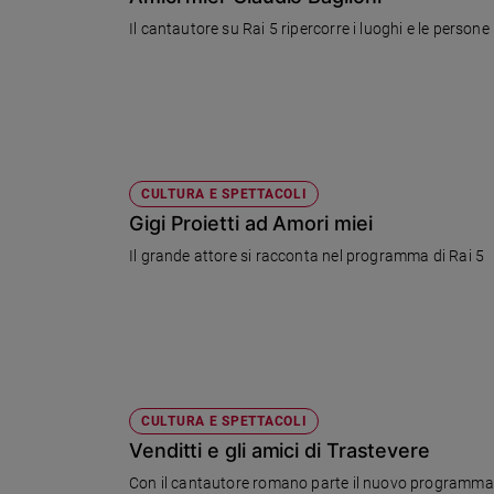
Chiesa
Il cantautore su Rai 5 ripercorre i luoghi e le persone
Chiesa
Fede
e
spiritualità
Santi
Devozione
CULTURA E SPETTACOLI
e
Gigi Proietti ad Amori miei
fede
Il grande attore si racconta nel programma di Rai 5
Parola
del
giorno
Santo
del
giorno
CULTURA E SPETTACOLI
Società
Venditti e gli amici di Trastevere
e
valori
Con il cantautore romano parte il nuovo programma 