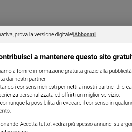
nativa, prova la versione digitale!
|
Abbonati
ontribuisci a mantenere questo sito gratui
 toscano
iamo a fornire informazione gratuita grazie alla pubblicità
ta dai nostri partner.
tando i consensi richiesti permetti ai nostri partner di crea
perienza personalizzata ed offrirti un miglior servizio.
 comunque la possibilità di revocare il consenso in qualu
nto.
ionando 'Accetta tutto', vedrai più spesso annunci su arg
I LOVE ENGLISH JUNIOR
CREDERE
IL G
GBABY DIGITALE -
€ 69,00
€ 43,90
€ 98,80
€ 49,90
€ 11
35%
49%
i interessano.