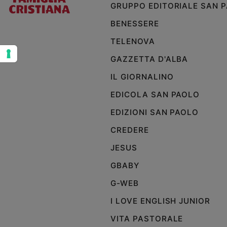
GRUPPO EDITORIALE SAN 
e
giovani
BENESSERE
Adolescenza
TELENOVA
Bioetica
GAZZETTA D'ALBA
IL GIORNALINO
Vai
EDICOLA SAN PAOLO
EDIZIONI SAN PAOLO
Riflessioni
CREDERE
JESUS
Foto
GBABY
Video
G-WEB
Podcast
I LOVE ENGLISH JUNIOR
VITA PASTORALE
Privacy