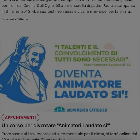
Chiesa
per il clima. Cecilia Dall’Oglio, 53 anni, è sorella di padre Paolo, scomparso
Chiesa
in Siria nel 2013. «La sua testimonianza è viva in me» dice, per la prima
volta, a Credere
Emanuela Citterio
Fede
e
spiritualità
Santi
Devozione
e
fede
Parola
del
giorno
Santo
del
giorno
APPUNTAMENTI
Società
Un corso per diventare "Animatori Laudato si’"
e
valori
Promosso dal Movimento cattolico mondiale per il clima, si terrà online dal
13 aprile al 4 maggio. Ecco i dettagli