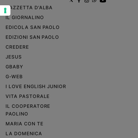
e
GAZZETTA D'ALBA
giovani
IL GIORNALINO
Adolescenza
EDICOLA SAN PAOLO
Bioetica
EDIZIONI SAN PAOLO
CREDERE
Vai
JESUS
GBABY
Riflessioni
G-WEB
I LOVE ENGLISH JUNIOR
Foto
VITA PASTORALE
Video
IL COOPERATORE
PAOLINO
Podcast
MARIA CON TE
LA DOMENICA
Privacy