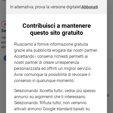
Ambiente
In alternativa, prova la versione digitale!
|
Abbonati
e
Creato
Volontariato
Contribuisci a mantenere
ATTUALITÀ
Diritti
Sembra una vacanza, ma è un lavoro
questo sito gratuito
Aziende
Valtur cerca per i suoi villaggi 1.500 persone da impiegare per 2 o 3 mesi
di
estivi. Tra i requisiti richiesti: età 18-35 anni, diploma, la conoscenza di
Riusciamo a fornire informazione gratuita
valore
almeno una lingua straniera.
grazie alla pubblicità erogata dai nostri partner.
Caso
Accettando i consensi richiesti permetti ai
della
EDICOLA SAN PAOLO
settimana
nostri partner di creare un'esperienza
Migranti
personalizzata ed offrirti un miglior servizio.
Avrai comunque la possibilità di revocare il
Diversità
GBABY
FAMIGLIA CRISTIANA
GBABY DIGITA
❮
❯
e
€ 34,80
€ 21,90
€ 104,00
€ 83,00
ABBONAMEN
consenso in qualunque momento.
37%
20%
€ 16,99
inclusione
Selezionando 'Accetta tutto', vedrai più spesso
Costume
Visualizza tutte le riviste
annunci su argomenti che ti interessano.
Selezionando 'Rifiuta tutto', non verranno
Cultura
e
attivati annunci Google standard basati su
spettacoli