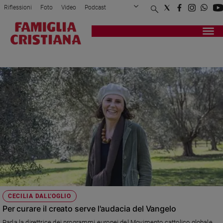
Riflessioni
Foto
Video
Podcast
Privacy Policy
Chi siamo
Contatti
Pubblicità
Attualità
Registrati
Redazione
Italia
ANIMATORE
Cronaca
Politica
Mondo
Economia
Legalità
e
giustizia
Sport
Interviste
Papa
CECILIA DALL'OGLIO
Papa
Per curare il creato serve l'audacia del Vangelo
Parla la direttrice dei programmi europei del Movimento cattolico globale