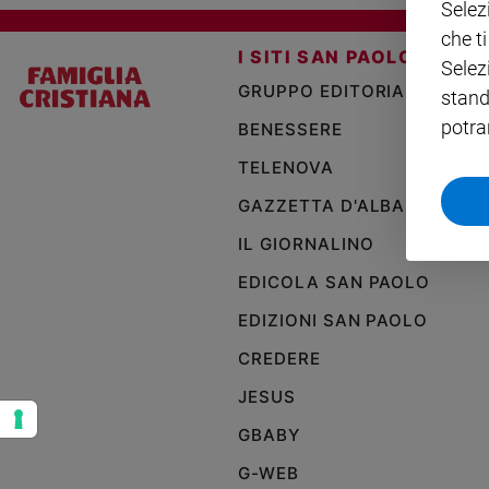
Selez
Ambiente
che t
e
I SITI SAN PAOLO
Creato
Selez
GRUPPO EDITORIALE SAN 
Volontariato
stand
Diritti
potra
BENESSERE
Aziende
TELENOVA
di
valore
GAZZETTA D'ALBA
Caso
IL GIORNALINO
della
settimana
EDICOLA SAN PAOLO
Migranti
EDIZIONI SAN PAOLO
Diversità
e
CREDERE
inclusione
JESUS
Costume
GBABY
Cultura
e
G-WEB
spettacoli