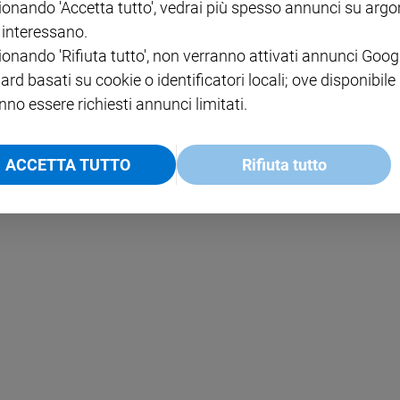
ionando 'Accetta tutto', vedrai più spesso annunci su arg
i interessano.
NOTE LEGALI
ionando 'Rifiuta tutto', non verranno attivati annunci Goog
PAOLO
PRIVACY POLICY
ard basati su cookie o identificatori locali; ove disponibile
nno essere richiesti annunci limitati.
INFORMATIVA WHISTLEBL
SOCIAL
ACCETTA TUTTO
Rifiuta tutto