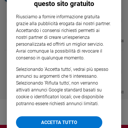
questo sito gratuito
Ambiente
e
Creato
Riusciamo a fornire informazione gratuita
GBABY
FAMIGLIA CRISTIANA
GBABY DIGITA
❮
❯
grazie alla pubblicità erogata dai nostri partner.
Volontariato
€ 34,80
€ 21,90
€ 104,00
€ 83,00
ABBONAMEN
37%
20%
€ 16,99
Accettando i consensi richiesti permetti ai
Diritti
nostri partner di creare un'esperienza
Aziende
Visualizza tutte le riviste
personalizzata ed offrirti un miglior servizio.
di
valore
Avrai comunque la possibilità di revocare il
consenso in qualunque momento.
Caso
della
Selezionando 'Accetta tutto', vedrai più spesso
settimana
DIARIO G 2026-27
COLLANA ARS
❮
❯
LE GRANDI BASILICHE ITALIANE
€ 8,90
1 - 2
- € 8,90
annunci su argomenti che ti interessano.
Migranti
- VOL DA 1 AL 5
€ 18,50
Selezionando 'Rifiuta tutto', non verranno
Diversità
€ 64,50
attivati annunci Google standard basati su
e
Visualizza tutte le collection
cookie o identificatori locali; ove disponibile
inclusione
potranno essere richiesti annunci limitati.
Costume
Cultura
e
ACCETTA TUTTO
spettacoli