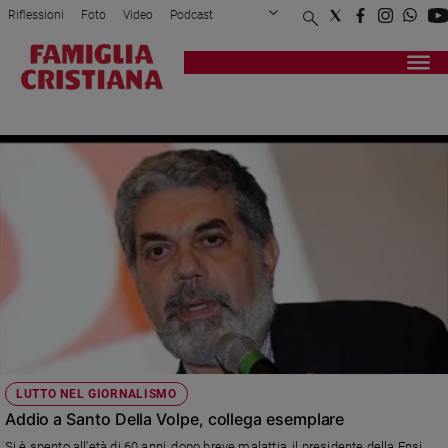
Riflessioni
Foto
Video
Podcast
Privacy Policy
Chi siamo
Contatti
Pubblicità
Attualità
Registrati
Redazione
Italia
ARTICOLO 21
Cronaca
Politica
Mondo
Economia
Legalità
e
giustizia
Sport
Interviste
Papa
LUTTO NEL GIORNALISMO
Papa
Addio a Santo Della Volpe, collega esemplare
Si è spento all'età di 60 anni, dopo breve malattia, il presidente della Fnsi.