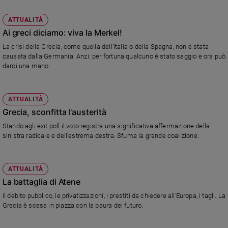
Policy
ATTUALITÀ
Ai greci diciamo: viva la Merkel!
Chi
La crisi della Grecia, come quella dell'Italia o della Spagna, non è stata
siamo
causata dalla Germania. Anzi: per fortuna qualcuno è stato saggio e ora può
darci una mano.
Contatti
ATTUALITÀ
Pubblicità
Grecia, sconfitta l'austerità
Stando agli exit poll il voto registra una significativa affermazione della
Registrati
sinistra radicale e dell'estrema destra. Sfuma la grande coalizione.
Redazione
ATTUALITÀ
La battaglia di Atene
Social
Il debito pubblico, le privatizzazioni, i prestiti da chiedere all'Europa, i tagli. La
Grecia è scesa in piazza con la paura del futuro.