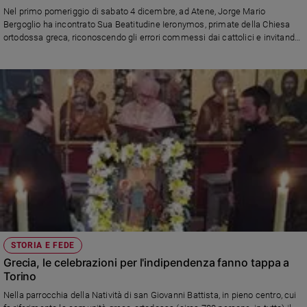
Chiesa
Nel primo pomeriggio di sabato 4 dicembre, ad Atene, Jorge Mario
Chiesa
Bergoglio ha incontrato Sua Beatitudine Ieronymos, primate della Chiesa
ortodossa greca, riconoscendo gli errori commessi dai cattolici e invitando
a ritrovare l'unità che rende credibile la testimonianza cristiana.
Fede
Pubblichaimo il discorso integrale
e
spiritualità
Santi
Devozione
e
fede
Parola
del
giorno
Santo
del
giorno
STORIA E FEDE
Grecia, le celebrazioni per l'indipendenza fanno tappa a
Società
Torino
e
valori
Nella parrocchia della Natività di san Giovanni Battista, in pieno centro, cui