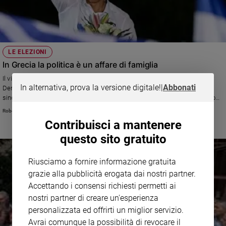
Sanremo
2026
Cinema,
Tv
LE ELEZIONI
e
In Grecia la politica è un affare di famiglia
streaming
Il vincitore delle elezioni anticipate, Kryakos Mitsotakis, leader di Nuova
Libri
In alternativa, prova la versione digitale!
|
Abbonati
Democrazia, è figlio di un ex premier, fratello di una ex ministra ed ex
Musica
sindaca di Atene, zio del nuovo sindaco della capitale. Altre dinastie sono
quelle dei Karamanlis e dei Papandreou.
Arte
Roberto Zichittella
Contribuisci a mantenere
Famiglia
questo sito gratuito
ed
educazione
Riusciamo a fornire informazione gratuita
Genitori
grazie alla pubblicità erogata dai nostri partner.
e
figli
Accettando i consensi richiesti permetti ai
nostri partner di creare un'esperienza
Nonni
personalizzata ed offrirti un miglior servizio.
Coppia
Avrai comunque la possibilità di revocare il
Scuola