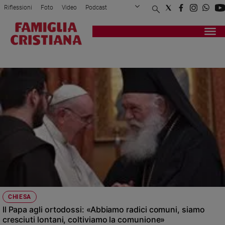
Riflessioni
Foto
Video
Podcast
Privacy Policy
Chi siamo
Contatti
Pubblicità
Attualità
Registrati
Redazione
Italia
ATENE
Cronaca
Politica
Mondo
Economia
Legalità
e
giustizia
Sport
Interviste
Papa
CHIESA
Papa
Il Papa agli ortodossi: «Abbiamo radici comuni, siamo
cresciuti lontani, coltiviamo la comunione»