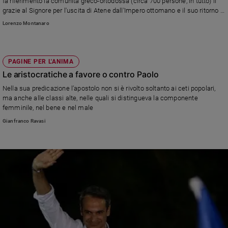
fa riferimento la comunità greco-ortodossa (circa 700 persone, in tutto) il
Ambiente
grazie al Signore per l'uscita di Atene dall'Impero ottomano e il suo ritorno in
e
Europa, un processo cominciato nel 1821, due secoli fa, con la
Lorenzo Montanaro
Creato
partecipazione (anche) di alcuni patrioti piemontesi come il Santorre di
Santarosa, che morì combattendo a Sfacteria, nel Peloponneso
Volontariato
Diritti
PAGINE PER L'ANIMA
Aziende
Le aristocratiche a favore o contro Paolo
di
Nella sua predicazione l’apostolo non si è rivolto soltanto ai ceti popolari,
valore
ma anche alle classi alte, nelle quali si distingueva la componente
Caso
femminile, nel bene e nel male
della
Gianfranco Ravasi
settimana
Migranti
Diversità
e
inclusione
Costume
Cultura
e
spettacoli