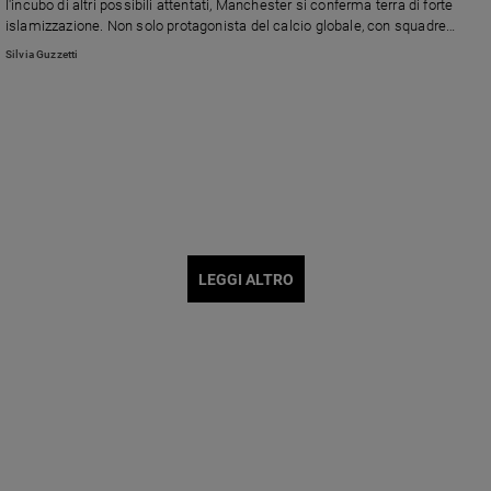
l'incubo di altri possibili attentati, Manchester si conferma terra di forte
islamizzazione. Non solo protagonista del calcio globale, con squadre
come lo "United" e il "City", ma una città con una consistente popolazione
Silvia Guzzetti
musulmana. Tuttavia è anche un esempio armonioso di persone di religioni
e razze diverse che vivono pacificamente insieme. E con migliaia di
cattolici
LEGGI ALTRO