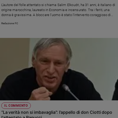
Chiesa
L’autore del folle attentato si chiama Salim Elkoudri, ha 31 anni, è italiano di
Chiesa
origine marocchina, laureato in Economia e incensurato. Tra i feriti, una
donna è gravissima. A bloccare l’uomo è stato l’intervento coraggioso di
alcuni passanti
Fede
Redazione FC
e
spiritualità
Santi
Devozione
e
fede
Parola
del
giorno
Santo
del
giorno
Società
IL COMMENTO
e
“La verità non si imbavaglia”: l’appello di don Ciotti dopo
valori
l'attentato a Ranucci