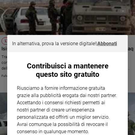
L'ATTACCO AGLI ITALIANI
In alternativa, prova la versione digitale!
|
Abbonati
Isis, petrolio, corruzione: i tanti perché della bomba in Iraq
Tra provocazione di natura criminale e politica (compreso, di sfondo, il
confronto mai finito tra Usa e Iran): una lettura non superficiale
Contribuisci a mantenere
dell'attentato dinamitardo che ha colpito un team di soldati appartenenti
questo sito gratuito
alle nostre forze speciali
Fulvio Scaglione
Riusciamo a fornire informazione gratuita
grazie alla pubblicità erogata dai nostri partner.
Accettando i consensi richiesti permetti ai
nostri partner di creare un'esperienza
personalizzata ed offrirti un miglior servizio.
Avrai comunque la possibilità di revocare il
consenso in qualunque momento.