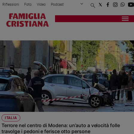
Riflessioni
Foto
Video
Podcast
Privacy Policy
Chi siamo
Contatti
Pubblicità
Attualità
Registrati
Redazione
Italia
ATTENTATO
Cronaca
Politica
Mondo
Economia
Legalità
e
giustizia
Sport
Interviste
Papa
ITALIA
Papa
Terrore nel centro di Modena: un’auto a velocità folle
travolge i pedoni e ferisce otto persone