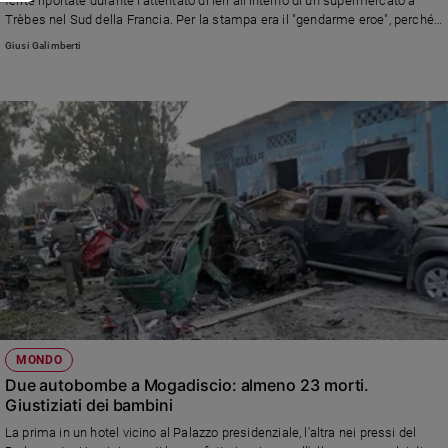
ferite riportate durante l'attentato di ieri all'interno di un supermercato a
Trèbes nel Sud della Francia. Per la stampa era il "gendarme eroe", perché
si era offerto di prendere il posto di una donna presa in ostaggio
Giusi Galimberti
dall'attentatore, il marocchino di nazionalità francese Redouane Lakdim, poi
ucciso dalla polizia. Con la sua morte il triste bilancio dell'attentato sale a
quattro morti e quindici feriti.
MONDO
Due autobombe a Mogadiscio: almeno 23 morti.
Giustiziati dei bambini
La prima in un hotel vicino al Palazzo presidenziale, l'altra nei pressi del