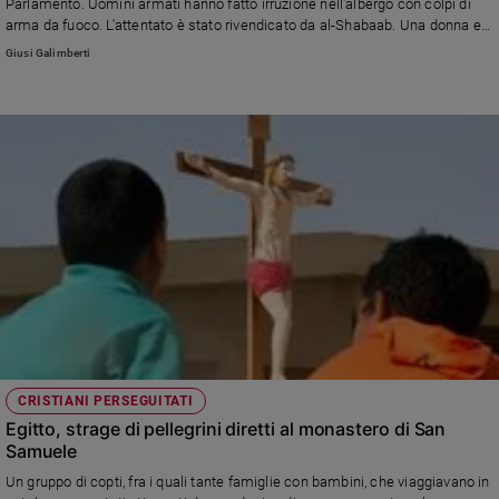
Parlamento. Uomini armati hanno fatto irruzione nell'albergo con colpi di
arma da fuoco. L'attentato è stato rivendicato da al-Shabaab. Una donna e
tre bimbi, di ui un neonato, sono stati giustiziati sempre nella capitale della
Giusi Galimberti
Somalia.
CRISTIANI PERSEGUITATI
Egitto, strage di pellegrini diretti al monastero di San
Samuele
Un gruppo di copti, fra i quali tante famiglie con bambini, che viaggiavano in