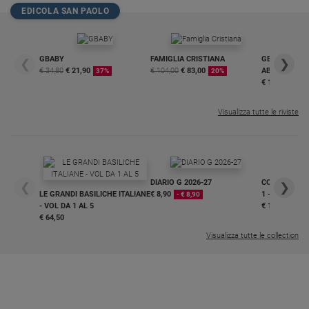
EDICOLA SAN PAOLO
GBABY
FAMIGLIA CRISTIANA
GBABY DIGITA
❮
❯
€ 34,80
€ 21,90
€ 104,00
€ 83,00
ABBONAMEN
37%
20%
€ 16,99
Visualizza tutte le riviste
DIARIO G 2026-27
COLLANA ARS
❮
❯
LE GRANDI BASILICHE ITALIANE
€ 8,90
1 - 2
- € 8,90
- VOL DA 1 AL 5
€ 18,50
€ 64,50
Visualizza tutte le collection