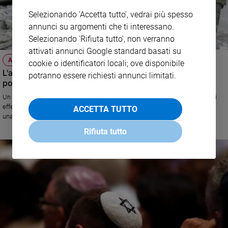
Selezionando 'Accetta tutto', vedrai più spesso
annunci su argomenti che ti interessano.
Selezionando 'Rifiuta tutto', non verranno
attivati annunci Google standard basati su
ANNIVERSARIO
cookie o identificatori locali; ove disponibile
L'attentato alle torri Gemelle fa ancora vittime tra i
potranno essere richiesti annunci limitati.
pompieri 18 anni dopo
Un resoconto dettagliato su quanto avvenne l'11 settembre del 2001 e gli
effetti sui soccorrritori, che ancora si fanno drammaticamente sentire. E
ACCETTA TUTTO
una rivelazione inedita: la Russia aveva avvertito Bush del rischio
terrorismo
Rifiuta tutto