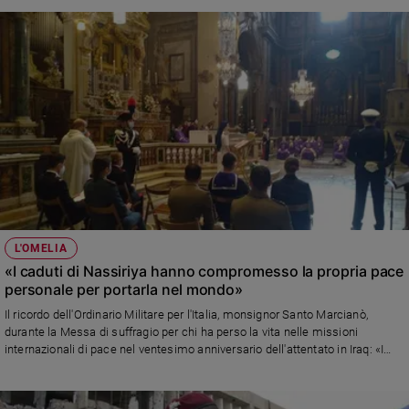
L'OMELIA
«I caduti di Nassiriya hanno compromesso la propria pace
personale per portarla nel mondo»
Il ricordo dell'Ordinario Militare per l'Italia, monsignor Santo Marcianò,
durante la Messa di suffragio per chi ha perso la vita nelle missioni
internazionali di pace nel ventesimo anniversario dell'attentato in Iraq: «I
nostri fratelli caduti hanno atteso così, assumendo i problemi degli altri,
compromettendo la propria pace personale per costruire la pace, portando
al mondo il tesoro di Cristo»