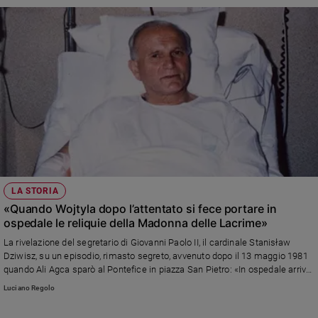
LA STORIA
«Quando Wojtyla dopo l’attentato si fece portare in
ospedale le reliquie della Madonna delle Lacrime»
La rivelazione del segretario di Giovanni Paolo II, il cardinale Stanisław
Dziwisz, su un episodio, rimasto segreto, avvenuto dopo il 13 maggio 1981
quando Ali Agca sparò al Pontefice in piazza San Pietro: «In ospedale arrivò
l’arcivescovo di Siracusa, Calogero Lauricella, con le reliquie del miracolo e
Luciano Regolo
la preghiera del Papa fu esaudita»