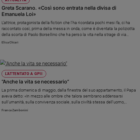
Greta Scarano. «Così sono entrata nella divisa di
Emanuela Loi»
L’attrice, protagonista della fiction che l'ha ricordata pochi mesi fa, ci ha
raccontato così, prima della messa in onda, come è diventata la poliziotta
della scorta di Paolo Borsellino che ha perso la vita nella strage di via
D’Amelio. «Ti sdoppi: sei allo stesso tempo te stessa e il tuo personaggio»
Elisa Chiari
L'ATTENTATO A GPII
“Anche la vita se necessario”
La prima domenica di maggio, dalla finestra del suo appartamento, il Papa
aveva detto: «In mezzo alle ombre che talora sembrano addensarsi
sull'umanità, sulla convivenza sociale, sulla civiltà stessa dell'uomo,
chiediamo anche noi, spinti dall'impulso dello spirito: "Resta con noi,
Franca Zambonini
Signore, perché si fa sera"».