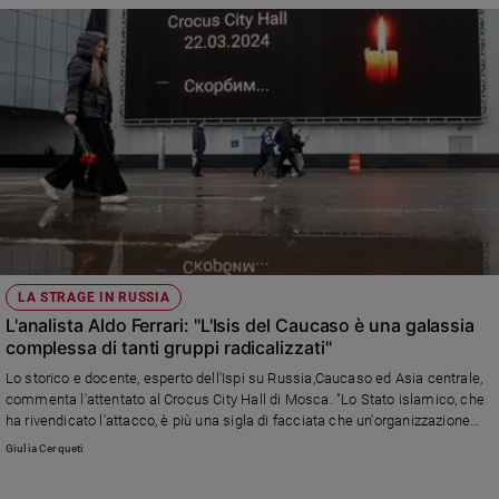
Policy
Chi
siamo
Contatti
Pubblicità
Registrati
LA STRAGE IN RUSSIA
L'analista Aldo Ferrari: "L'Isis del Caucaso è una galassia
Redazione
complessa di tanti gruppi radicalizzati"
Lo storico e docente, esperto dell'Ispi su Russia,Caucaso ed Asia centrale,
commenta l'attentato al Crocus City Hall di Mosca. "Lo Stato islamico, che
Social
ha rivendicato l'attacco, è più una sigla di facciata che un'organizzazione
stabile e riconoscibile. A chi può giovare questa strage? Il terrorismo
Giulia Cerqueti
spesso ha obiettivi per niente chiari. Ma speriamo che non ci siano
conseguenze sulla guerra in Ucraina".