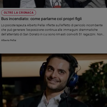
OLTRE LA CRONACA
Bus incendiato: come parlarne coi propri figli
Lo psicoterapeuta Alberto Pellai riflette sull'effetto di pericolo incombente
che può generare l'esposizione continua alle immaguini drammatiche
dell'attentato di San Donato in cui sono rimasti coinvolti 51 ragazzini. Non
bisogna generalizzare e conservare nei figli un atteggiamento di fiducia.
Alberto Pellai
L'episodio può anche essere l'occasione per riflettere insieme su bene e
male, superando la diffidenza verso lo straniero, anche perché lo stesso
ragazzino che ha dato l'allarme, in questo caso l'eroe, è straniero