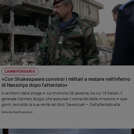
L'ANNIVERSARIO
«Con Shakespeare convinsi i militari a restare nell'inferno
di Nassiriya dopo l'attentato»
A vent’anni dalla strage in cui morirono 28 persone, tra cui 19 italiani, il
generale Carmelo Burgio, che assunse il comando della missione in quei
giorni, racconta la sua verità nel libro "Nassiriyah – Dall’attentato alla
ricerca della verità" (Vallecchi): «I caduti sono stati giustamente onorati,
Antonio Sanfrancesco
quelli venuti dopo, che rimisero in piedi tutto in una situazione drammatica,
dimenticati»