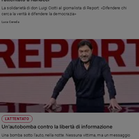
Ambiente
La solidarietà di don Luigi Ciotti al giornalista di Report: «Difendere chi
e
cerca la verità è difendere la democrazia»
Creato
Luca Cereda
Volontariato
Diritti
Aziende
di
valore
Caso
della
settimana
Migranti
Diversità
e
inclusione
Costume
L'ATTENTATO
Un'autobomba contro la libertà di informazione
Cultura
e
Una bomba sotto l’auto, nella notte. Nessuna vittima, ma un messaggio
spettacoli