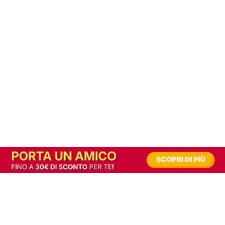
In alternativa, prova la versione digitale!
|
Abbonati
Contribuisci a mantenere questo sito gratuito
Riusciamo a fornire informazione gratuita grazie alla pubblicità erogata dai nostri
partner.
Accettando i consensi richiesti permetti ai nostri partner di creare un'esperienza