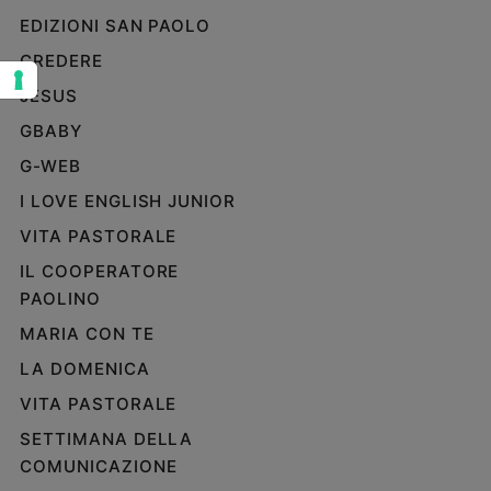
EDIZIONI SAN PAOLO
Sanremo
2026
CREDERE
Cinema,
JESUS
Tv
e
GBABY
streaming
G-WEB
Libri
I LOVE ENGLISH JUNIOR
Musica
VITA PASTORALE
Arte
IL COOPERATORE
Famiglia
PAOLINO
ed
educazione
MARIA CON TE
Genitori
LA DOMENICA
e
VITA PASTORALE
figli
Nonni
SETTIMANA DELLA
Coppia
COMUNICAZIONE
Scuola