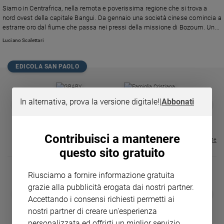
Chiesa
Siamo in Centrafrica, nella remota e poverissima regione che si trova a
Chiesa
nord ovest della capitale Bangui. Da gennaio una società cinese comincia a
estrarre oro dal fiume che passa nei pressi della missione di Bozoum. Un
carmelitano ci mette il naso: va a filmare e fotografare. E così…
Fede
Luciano Scalettari
e
spiritualità
EDICOLA SAN PAOLO
Santi
Devozione
e
In alternativa, prova la versione digitale!
|
Abbonati
GBABY
FAMIGLIA CRISTIANA
GBABY DIGITA
❮
❯
fede
€ 34,80
€ 21,90
€ 104,00
€ 83,00
ABBONAMEN
37%
20%
€ 16,99
Parola
del
Contribuisci a mantenere
Visualizza tutte le riviste
giorno
questo sito gratuito
Santo
del
Riusciamo a fornire informazione gratuita
giorno
grazie alla pubblicità erogata dai nostri partner.
DIARIO G 2026-27
COLLANA ARS
❮
❯
Società
Accettando i consensi richiesti permetti ai
LE GRANDI BASILICHE ITALIANE
€ 8,90
1 - 2
- € 8,90
e
- VOL DA 1 AL 5
€ 18,50
nostri partner di creare un'esperienza
valori
€ 64,50
personalizzata ed offrirti un miglior servizio.