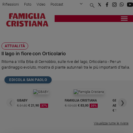
Riflessioni
Foto
Video
Podcast
Privacy Policy
Chi siamo
Contatti
Pubblicità
Attualità
Registrati
Redazione
Italia
ATTREZZI
Cronaca
ATTUALITÀ
Politica
Il lago in fiore con Orticolario
Mondo
Ritorna a Villa Erba di Cernobbio, sulle rive del lago, Orticolario - Per un
Economia
giardinaggio evoluto, mostra di piante autunnali tra le più importanti d'Italia.
Legalità
e
EDICOLA SAN PAOLO
giustizia
Sport
Interviste
GBABY
FAMIGLIA CRISTIANA
GBABY DIGITA
❮
❯
€ 34,80
€ 21,90
€ 104,00
€ 83,00
ABBONAMEN
37%
20%
Papa
€ 16,99
Papa
Visualizza tutte le riviste