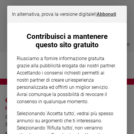
Chiesa
Chiesa
In alternativa, prova la versione digitale!
|
Abbonati
DIARIO G 2026-27
COLLANA ARS
❮
❯
Fede
LE GRANDI BASILICHE ITALIANE
€ 8,90
1 - 2
- € 8,90
e
- VOL DA 1 AL 5
€ 18,50
spiritualità
Contribuisci a mantenere
€ 64,50
questo sito gratuito
Santi
Visualizza tutte le collection
Devozione
e
Riusciamo a fornire informazione gratuita
fede
grazie alla pubblicità erogata dai nostri partner.
Parola
Accettando i consensi richiesti permetti ai
del
nostri partner di creare un'esperienza
giorno
personalizzata ed offrirti un miglior servizio.
Santo
Avrai comunque la possibilità di revocare il
del
consenso in qualunque momento.
giorno
I SITI SAN PAOLO
NOTE LEGALI
Selezionando 'Accetta tutto', vedrai più spesso
GRUPPO EDITORIALE
PRIVACY POLICY
Società
annunci su argomenti che ti interessano.
e
SAN PAOLO
INFORMATIVA
Selezionando 'Rifiuta tutto', non verranno
valori
BENESSERE
WHISTLEBLOWING