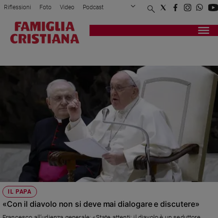
Riflessioni
Foto
Video
Podcast
Privacy Policy
Chi siamo
Contatti
Pubblicità
Attualità
Registrati
Redazione
Italia
AULA NERVI
Cronaca
Politica
Mondo
Economia
Legalità
e
giustizia
Sport
Interviste
Papa
IL PAPA
Papa
«Con il diavolo non si deve mai dialogare e discutere»
Francesco all’udienza generale: «State attenti: il diavolo è un seduttore.