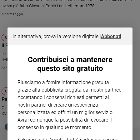
Ambiente
aveva già fatto Giovanni Paolo I nel settembre 1978
e
Alberto Laggia
Creato
Volontariato
Diritti
In alternativa, prova la versione digitale!
|
Abbonati
UNITALSI
Aziende
Il Papa parla ai malati
di
Un calice, una lampada, un libro. I doni dell'Unitalsi al Papa per i 110 anni
valore
Contribuisci a mantenere
della nascita dell'associazione. L'abbraccio di papa Francesco
Caso
questo sito gratuito
Annachiara Valle
della
settimana
Riusciamo a fornire informazione gratuita
Migranti
grazie alla pubblicità erogata dai nostri partner.
CHIESA
Diversità
Accettando i consensi richiesti permetti ai
Papa ai circensi: vigilate sul Vangelo
e
nostri partner di creare un'esperienza
inclusione
Gli artisti del mondo del circo sono stati ricevuti in udienza da Benedetto
personalizzata ed offrirti un miglior servizio.
Costume
XVI e si sono esibiti in aula Nervi davanti al Santo Padre.
Avrai comunque la possibilità di revocare il
Cultura
consenso in qualunque momento.
EDICOLA SAN PAOLO
e
spettacoli
Selezionando 'Accetta tutto', vedrai più spesso