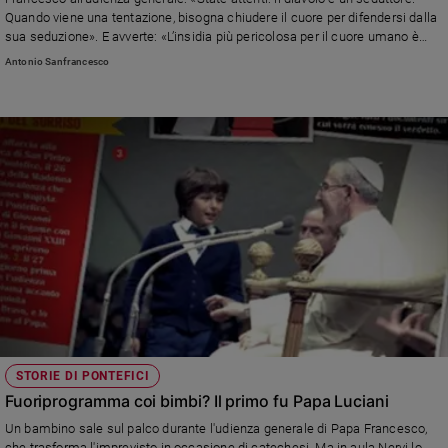
Chiesa
Quando viene una tentazione, bisogna chiudere il cuore per difendersi dalla
Chiesa
sua seduzione». E avverte: «L’insidia più pericolosa per il cuore umano è
sentirsi padroni di tutto, la superbia è l’inizio di tutti i mali»
Antonio Sanfrancesco
Fede
e
spiritualità
Santi
Devozione
e
fede
Parola
del
giorno
Santo
del
giorno
STORIE DI PONTEFICI
Società
Fuoriprogramma coi bimbi? Il primo fu Papa Luciani
e
valori
Un bambino sale sul palco durante l'udienza generale di Papa Francesco,
che trasforma l'imprevisto in occasione di catechesi. Ma in aula Nervi lo