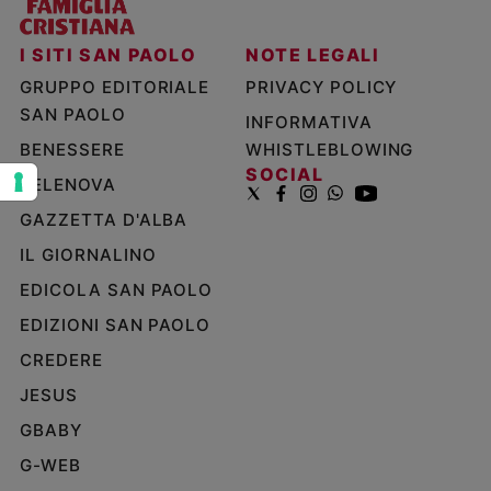
e
giovani
I SITI SAN PAOLO
NOTE LEGALI
Adolescenza
GRUPPO EDITORIALE
PRIVACY POLICY
Bioetica
SAN PAOLO
INFORMATIVA
BENESSERE
WHISTLEBLOWING
SOCIAL
TELENOVA
Vai
GAZZETTA D'ALBA
IL GIORNALINO
Riflessioni
EDICOLA SAN PAOLO
Foto
EDIZIONI SAN PAOLO
CREDERE
Video
JESUS
Podcast
GBABY
G-WEB
Privacy