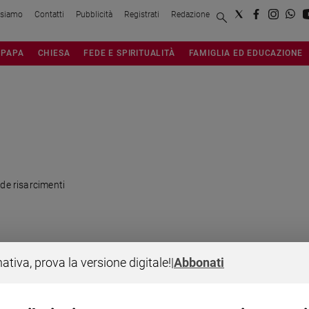
 siamo
Contatti
Pubblicità
Registrati
Redazione
PAPA
CHIESA
FEDE E SPIRITUALITÀ
FAMIGLIA ED EDUCAZIONE
ede risarcimenti
nativa, prova la versione digitale!
|
Abbonati