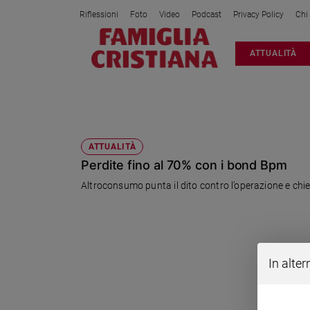
Riflessioni
Foto
Video
Podcast
Privacy Policy
Chi
Attualità
ATTUALITÀ
Italia
Cronaca
Politica
AZIONI
Mondo
Economia
ATTUALITÀ
Perdite fino al 70% con i bond Bpm
Legalità
e
Altroconsumo punta il dito contro l’operazione e chi
giustizia
Sport
Interviste
Papa
In alter
Papa