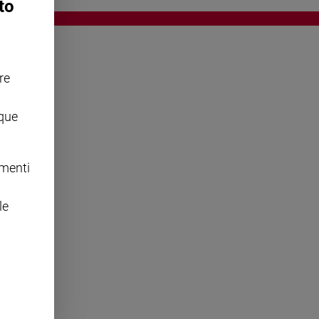
to
re
OWING
nque
omenti
le