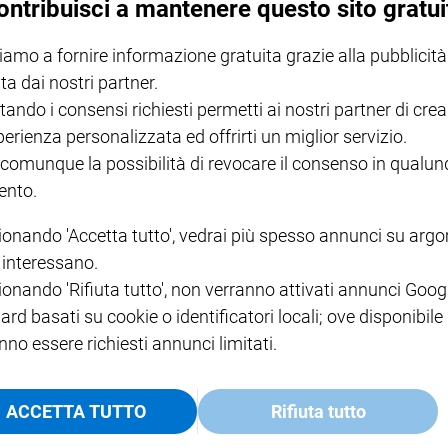
ontribuisci a mantenere questo sito gratui
iamo a fornire informazione gratuita grazie alla pubblicità
NOTE LEGALI
ta dai nostri partner.
PAOLO
PRIVACY POLICY
tando i consensi richiesti permetti ai nostri partner di crea
INFORMATIVA WHISTLEBL
perienza personalizzata ed offrirti un miglior servizio.
SOCIAL
 comunque la possibilità di revocare il consenso in qualu
nto.
ionando 'Accetta tutto', vedrai più spesso annunci su arg
i interessano.
ionando 'Rifiuta tutto', non verranno attivati annunci Goog
ard basati su cookie o identificatori locali; ove disponibile
nno essere richiesti annunci limitati.
ACCETTA TUTTO
Rifiuta tutto