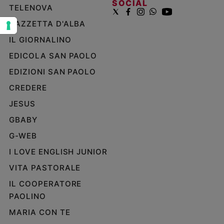
SOCIAL
TELENOVA
e
giovani
GAZZETTA D'ALBA
Adolescenza
IL GIORNALINO
Bioetica
EDICOLA SAN PAOLO
EDIZIONI SAN PAOLO
Vai
CREDERE
JESUS
GBABY
Riflessioni
G-WEB
Foto
I LOVE ENGLISH JUNIOR
VITA PASTORALE
Video
IL COOPERATORE
Podcast
PAOLINO
MARIA CON TE
Privacy