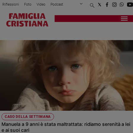
Riflessioni
Foto
Video
Podcast
Privacy Policy
Chi siamo
Contatti
Pubblicità
Attualità
Registrati
Redazione
Italia
BAMBINI MALTRATTATI
Cronaca
Politica
Mondo
Economia
Legalità
e
giustizia
Sport
Interviste
Papa
CASO DELLA SETTIMANA
Papa
Manuela a 9 anni è stata maltrattata: ridiamo serenità a lei
e ai suoi cari