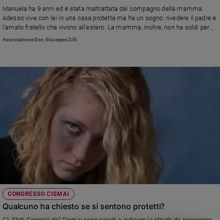
Chiesa
Manuela ha 9 anni ed è stata maltrattata dal compagno della mamma.
Chiesa
Adesso vive con lei in una casa protetta ma ha un sogno: rivedere il padre e
l'amato fratello che vivono all'estero. La mamma, inoltre, non ha soldi per
pagare le cure psicologiche delle quali ha bisogno la bambina.. Aiutiamo
Fede
Associazione Don Giuseppe Zilli
Manuela e la sua mamma
e
spiritualità
Santi
Devozione
e
fede
Parola
del
giorno
Santo
del
giorno
Società
CONGRESSO CISMAI
e
Qualcuno ha chiesto se si sentono protetti?
valori
Gli Stati Generali del Cismai sono serviti a indicare la strada da percorrere