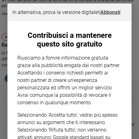
Ambiente
per tutto ciò che significa mal-trattamento
e
In alternativa, prova la versione digitale!
|
Abbonati
Alberto Picci
Creato
Volontariato
Diritti
Contribuisci a mantenere
ATTUALITÀ
Aziende
questo sito gratuito
Bambini maltrattati: il ruolo dei pediatri
di
Di fronte al maltrattamento e agli abusi infantili spesso i pediatri sono in
valore
Riusciamo a fornire informazione gratuita
difficoltà e faticano a riconoscerne i segni. Lo dicono i dati di una ricerca
Caso
grazie alla pubblicità erogata dai nostri partner.
condotta a Milano.
della
Accettando i consensi richiesti permetti ai
settimana
EDICOLA SAN PAOLO
nostri partner di creare un'esperienza
Migranti
personalizzata ed offrirti un miglior servizio.
Diversità
Avrai comunque la possibilità di revocare il
e
GBABY
FAMIGLIA CRISTIANA
GBABY DIGITA
❮
❯
consenso in qualunque momento.
inclusione
€ 34,80
€ 21,90
€ 104,00
€ 83,00
ABBONAMEN
37%
20%
€ 16,99
Costume
Selezionando 'Accetta tutto', vedrai più spesso
annunci su argomenti che ti interessano.
Visualizza tutte le riviste
Cultura
Selezionando 'Rifiuta tutto', non verranno
e
spettacoli
attivati annunci Google standard basati su