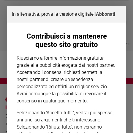
Chiesa
Chiesa
In alternativa, prova la versione digitale!
|
Abbonati
DIARIO G 2026-27
COLLANA ARS
❮
❯
Fede
LE GRANDI BASILICHE ITALIANE
€ 8,90
1 - 2
- € 8,90
e
- VOL DA 1 AL 5
€ 18,50
spiritualità
Contribuisci a mantenere
€ 64,50
questo sito gratuito
Santi
Visualizza tutte le collection
Devozione
e
Riusciamo a fornire informazione gratuita
fede
grazie alla pubblicità erogata dai nostri partner.
Parola
Accettando i consensi richiesti permetti ai
del
nostri partner di creare un'esperienza
giorno
personalizzata ed offrirti un miglior servizio.
Santo
Avrai comunque la possibilità di revocare il
del
consenso in qualunque momento.
giorno
I SITI SAN PAOLO
NOTE LEGALI
Selezionando 'Accetta tutto', vedrai più spesso
GRUPPO EDITORIALE
PRIVACY POLICY
Società
annunci su argomenti che ti interessano.
e
SAN PAOLO
INFORMATIVA
Selezionando 'Rifiuta tutto', non verranno
valori
BENESSERE
WHISTLEBLOWING