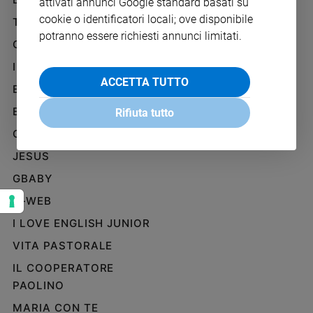
attivati annunci Google standard basati su
Ambiente
SOCIAL
cookie o identificatori locali; ove disponibile
TELENOVA
e
potranno essere richiesti annunci limitati.
Creato
GAZZETTA D'ALBA
Volontariato
IL GIORNALINO
Diritti
ACCETTA TUTTO
EDICOLA SAN PAOLO
Aziende
di
EDIZIONI SAN PAOLO
Rifiuta tutto
valore
CREDERE
Caso
della
JESUS
settimana
GBABY
Migranti
G-WEB
Diversità
e
I LOVE ENGLISH JUNIOR
inclusione
VITA PASTORALE
Costume
IL COOPERATORE
Cultura
PAOLINO
e
MARIA CON TE
spettacoli