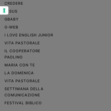
CREDERE
Sanremo
JESUS
2026
Cinema,
GBABY
Tv
G-WEB
e
streaming
I LOVE ENGLISH JUNIOR
Libri
VITA PASTORALE
Musica
IL COOPERATORE
Arte
PAOLINO
Famiglia
MARIA CON TE
ed
educazione
LA DOMENICA
Genitori
VITA PASTORALE
e
SETTIMANA DELLA
figli
COMUNICAZIONE
Nonni
FESTIVAL BIBLICO
Coppia
Scuola