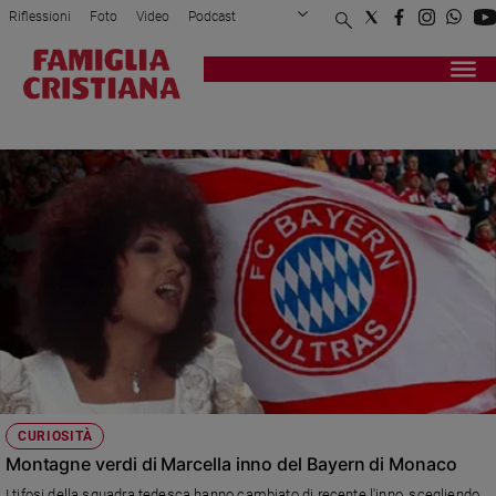
Riflessioni
Foto
Video
Podcast
Privacy Policy
Chi siamo
Contatti
Pubblicità
Attualità
Registrati
Redazione
Italia
BAYERN DI MONACO
Cronaca
Politica
Mondo
Economia
Legalità
e
giustizia
Sport
Interviste
Papa
CURIOSITÀ
Papa
Montagne verdi di Marcella inno del Bayern di Monaco
I tifosi della squadra tedesca hanno cambiato di recente l'inno, scegliendo