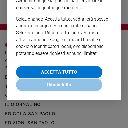
Avrai comunque la possibilità di revocare il
Ambiente
consenso in qualunque momento.
e
Creato
Selezionando 'Accetta tutto', vedrai più spesso
Volontariato
annunci su argomenti che ti interessano.
Diritti
Selezionando 'Rifiuta tutto', non verranno
Aziende
attivati annunci Google standard basati su
di
cookie o identificatori locali; ove disponibile
valore
I SITI SAN PAOLO
NOTE LEGALI
potranno essere richiesti annunci limitati.
Caso
GRUPPO EDITORIALE
PRIVACY POLICY
della
SAN PAOLO
settimana
INFORMATIVA
ACCETTA TUTTO
BENESSERE
WHISTLEBLOWING
Migranti
SOCIAL
Rifiuta tutto
Diversità
TELENOVA
e
GAZZETTA D'ALBA
inclusione
Costume
IL GIORNALINO
EDICOLA SAN PAOLO
Cultura
e
EDIZIONI SAN PAOLO
spettacoli