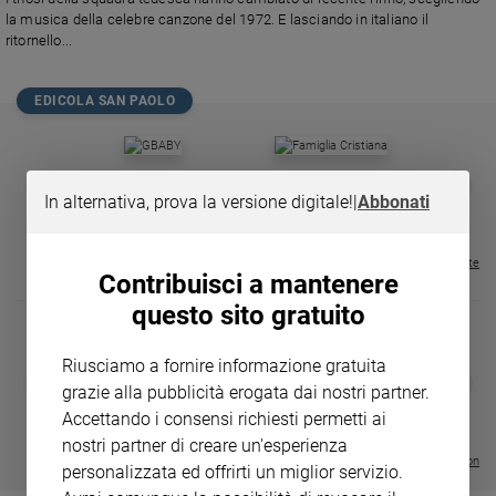
Chiesa
la musica della celebre canzone del 1972. E lasciando in italiano il
Chiesa
ritornello...
Fede
EDICOLA SAN PAOLO
e
spiritualità
Santi
GBABY
FAMIGLIA CRISTIANA
GBABY DIGITA
❮
❯
Devozione
€ 34,80
€ 21,90
€ 104,00
€ 83,00
ABBONAMEN
37%
20%
In alternativa, prova la versione digitale!
|
Abbonati
e
€ 16,99
fede
Visualizza tutte le riviste
Parola
Contribuisci a mantenere
del
questo sito gratuito
giorno
Santo
Riusciamo a fornire informazione gratuita
del
DIARIO G 2026-27
COLLANA ARS
❮
❯
giorno
grazie alla pubblicità erogata dai nostri partner.
LE GRANDI BASILICHE ITALIANE
€ 8,90
1 - 2
- € 8,90
- VOL DA 1 AL 5
€ 18,50
Accettando i consensi richiesti permetti ai
€ 64,50
Società
nostri partner di creare un'esperienza
e
Visualizza tutte le collection
personalizzata ed offrirti un miglior servizio.
valori