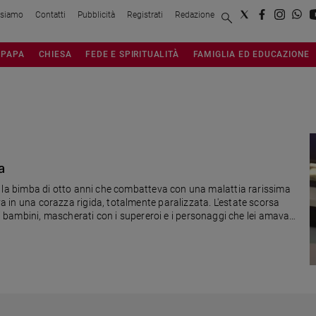
 siamo
Contatti
Pubblicità
Registrati
Redazione
PAPA
CHIESA
FEDE E SPIRITUALITÀ
FAMIGLIA ED EDUCAZIONE
a
Bea, la bimba di otto anni che combatteva con una malattia rarissima
ava in una corazza rigida, totalmente paralizzata. L'estate scorsa
bambini, mascherati con i supereroi e i personaggi che lei amava
re il vescovo Nosiglia ha mandato un messaggio dedicato a lei.