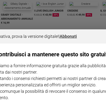
I LOVE ENGLISH JUNIOR
CREDERE
IL G
GBABY DIGITALE -
€ 69,00
€ 43,90
€ 98,80
€ 49,90
€ 11
35%
49%
ABBONAMENTO ANNUALE
€ 16,99
nativa, prova la versione digitale!
|
Abbonati
ontribuisci a mantenere questo sito gratui
COLLANA ARSENIO LUPIN
QUID+ ALLENIAMO
VOL. 1 - 2
MAGNIFICA HUMANITAS -
L'INTELLIGENZA
PRE
iamo a fornire informazione gratuita grazie alla pubblicità
€ 18,50
ENCICLICA PAPALE
€ 27,50
SANT
€ 2,90
A 10
ta dai nostri partner.
€ 24
tando i consensi richiesti permetti ai nostri partner di crea
perienza personalizzata ed offrirti un miglior servizio.
 comunque la possibilità di revocare il consenso in qualu
nto.