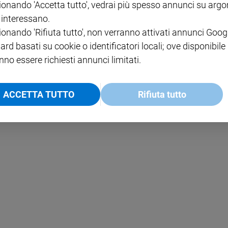
ionando 'Accetta tutto', vedrai più spesso annunci su arg
i interessano.
NOTE LEGALI
ionando 'Rifiuta tutto', non verranno attivati annunci Goog
PAOLO
PRIVACY POLICY
ard basati su cookie o identificatori locali; ove disponibile
nno essere richiesti annunci limitati.
INFORMATIVA WHISTLEBL
SOCIAL
ACCETTA TUTTO
Rifiuta tutto