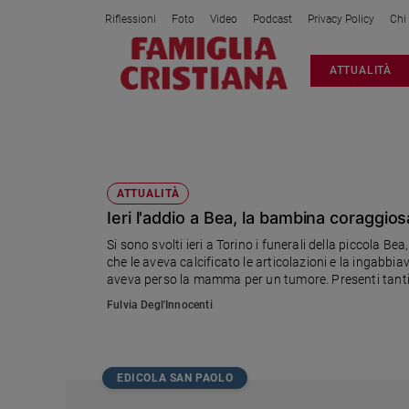
Riflessioni
Foto
Video
Podcast
Privacy Policy
Chi
Attualità
ATTUALITÀ
Italia
Cronaca
Politica
BEA NASO
Mondo
Economia
ATTUALITÀ
Ieri l'addio a Bea, la bambina coraggios
Legalità
e
Si sono svolti ieri a Torino i funerali della piccola 
giustizia
che le aveva calcificato le articolazioni e la ingabbi
Sport
aveva perso la mamma per un tumore. Presenti tanti 
tanto. Al funerale anche la sindaca Appendino, ment
Interviste
Fulvia Degl'Innocenti
Papa
Papa
EDICOLA SAN PAOLO