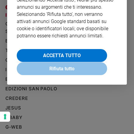
Ambiente
annunci su argomenti che ti interessano.
e
Selezionando 'Rifiuta tutto', non verranno
I SITI SAN PAOLO
NOTE LEGALI
Creato
attivati annunci Google standard basati su
GRUPPO EDITORIALE
PRIVACY POLICY
Volontariato
cookie o identificatori locali; ove disponibile
SAN PAOLO
Diritti
INFORMATIVA
potranno essere richiesti annunci limitati.
Aziende
BENESSERE
WHISTLEBLOWING
di
SOCIAL
TELENOVA
valore
ACCETTA TUTTO
GAZZETTA D'ALBA
Caso
della
Rifiuta tutto
IL GIORNALINO
settimana
EDICOLA SAN PAOLO
Migranti
Diversità
EDIZIONI SAN PAOLO
e
CREDERE
inclusione
JESUS
Costume
GBABY
Cultura
e
G-WEB
spettacoli