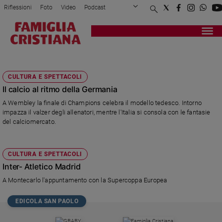
Riflessioni
Foto
Video
Podcast
Privacy Policy
Chi siamo
Contatti
Pubblicità
Attualità
Registrati
Redazione
Italia
BENITEZ
Cronaca
CULTURA E SPETTACOLI
Politica
Il calcio al ritmo della Germania
Mondo
A Wembley la finale di Champions celebra il modello tedesco. Intorno
Economia
impazza il valzer degli allenatori, mentre l'Italia si consola con le fantasie
Legalità
del calciomercato.
e
giustizia
Sport
CULTURA E SPETTACOLI
Interviste
Inter- Atletico Madrid
A Montecarlo l'appuntamento con la Supercoppa Europea
Papa
Papa
EDICOLA SAN PAOLO