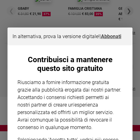
Chiesa
GBABY
FAMIGLIA CRISTIANA
GBABY DIGITA
❮
❯
Chiesa
€ 34,80
€ 21,90
€ 104,00
€ 83,00
ABBONAMEN
37%
20%
€ 16,99
Fede
e
Visualizza tutte le riviste
spiritualità
In alternativa, prova la versione digitale!
|
Abbonati
Santi
Devozione
Contribuisci a mantenere
e
DIARIO G 2026-27
COLLANA ARS
❮
❯
questo sito gratuito
fede
LE GRANDI BASILICHE ITALIANE
€ 8,90
1 - 2
- € 8,90
Parola
- VOL DA 1 AL 5
€ 18,50
€ 64,50
del
Riusciamo a fornire informazione gratuita
giorno
Visualizza tutte le collection
grazie alla pubblicità erogata dai nostri partner.
Santo
Accettando i consensi richiesti permetti ai
del
nostri partner di creare un'esperienza
giorno
personalizzata ed offrirti un miglior servizio.
Avrai comunque la possibilità di revocare il
Società
consenso in qualunque momento.
e
valori
Selezionando 'Accetta tutto', vedrai più spesso