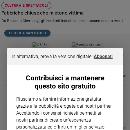
Chiesa
CULTURA E SPETTACOLI
Chiesa
Fabbriche chiuse che mietono vittime
Da Bhopal a Chernobyl, gli incidenti industriali che causano ancora morti
Fede
e
spiritualità
EDICOLA SAN PAOLO
Santi
Devozione
GBABY
FAMIGLIA CRISTIANA
GBABY DIGITA
❮
❯
In alternativa, prova la versione digitale!
|
Abbonati
e
€ 34,80
€ 21,90
€ 104,00
€ 83,00
ABBONAMEN
37%
20%
fede
€ 16,99
Parola
del
Visualizza tutte le riviste
Contribuisci a mantenere
giorno
questo sito gratuito
Santo
del
Riusciamo a fornire informazione gratuita
giorno
DIARIO G 2026-27
COLLANA ARS
grazie alla pubblicità erogata dai nostri partner.
❮
❯
LE GRANDI BASILICHE ITALIANE
€ 8,90
1 - 2
- € 8,90
Accettando i consensi richiesti permetti ai
Società
- VOL DA 1 AL 5
€ 18,50
e
nostri partner di creare un'esperienza
€ 64,50
valori
personalizzata ed offrirti un miglior servizio.
Visualizza tutte le collection