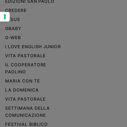
EDIZIONI SAN PAOLO
Sanremo
CREDERE
2026
JESUS
Cinema,
Tv
GBABY
e
G-WEB
streaming
Libri
I LOVE ENGLISH JUNIOR
Musica
VITA PASTORALE
Arte
IL COOPERATORE
PAOLINO
Famiglia
ed
MARIA CON TE
educazione
LA DOMENICA
Genitori
e
VITA PASTORALE
figli
SETTIMANA DELLA
Nonni
COMUNICAZIONE
Coppia
FESTIVAL BIBLICO
Scuola