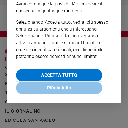
Avrai comunque la possibilità di revocare il
Ambiente
e
consenso in qualunque momento.
Creato
Selezionando 'Accetta tutto', vedrai più spesso
Volontariato
annunci su argomenti che ti interessano.
Diritti
Selezionando 'Rifiuta tutto', non verranno
Aziende
attivati annunci Google standard basati su
di
cookie o identificatori locali; ove disponibile
valore
potranno essere richiesti annunci limitati.
Caso
I SITI SAN PAOLO
NOTE LEGALI
della
GRUPPO EDITORIALE
PRIVACY POLICY
settimana
SAN PAOLO
ACCETTA TUTTO
INFORMATIVA
Migranti
BENESSERE
WHISTLEBLOWING
Diversità
Rifiuta tutto
SOCIAL
e
TELENOVA
inclusione
GAZZETTA D'ALBA
Costume
IL GIORNALINO
Cultura
EDICOLA SAN PAOLO
e
spettacoli