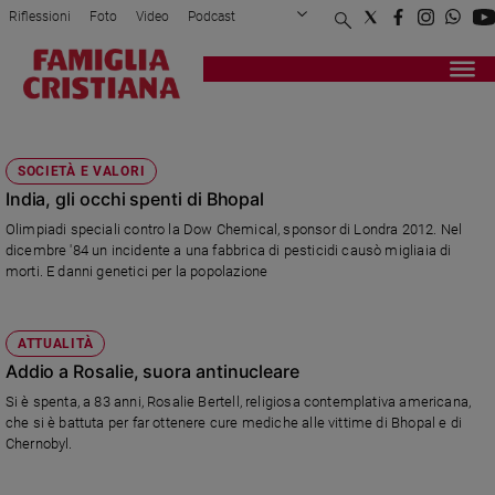
Riflessioni
Foto
Video
Podcast
Privacy Policy
Chi siamo
Contatti
Pubblicità
Attualità
Registrati
Redazione
Italia
BHOPAL
Cronaca
SOCIETÀ E VALORI
Politica
India, gli occhi spenti di Bhopal
Mondo
Olimpiadi speciali contro la Dow Chemical, sponsor di Londra 2012. Nel
Economia
dicembre '84 un incidente a una fabbrica di pesticidi causò migliaia di
Legalità
morti. E danni genetici per la popolazione
e
giustizia
Sport
ATTUALITÀ
Interviste
Addio a Rosalie, suora antinucleare
Si è spenta, a 83 anni, Rosalie Bertell, religiosa contemplativa americana,
Papa
che si è battuta per far ottenere cure mediche alle vittime di Bhopal e di
Chernobyl.
Papa