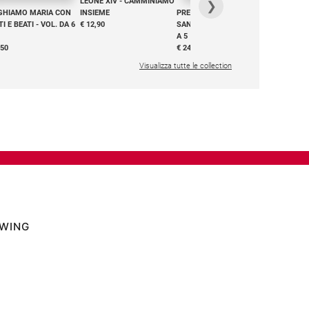
LEONE XIV - CAMMINIAMO
€ 34,90
❯
GHIAMO MARIA CON
INSIEME
PREGHIAMO MARIA CON
I E BEATI - VOL. DA 6
€ 12,90
SANTI E BEATI - VOL. DA 1
A 5
,50
€ 24,50
Visualizza tutte le collection
OWING