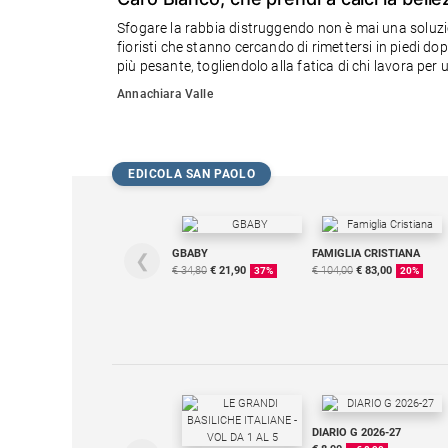
Chiesa
Sfogare la rabbia distruggendo non è mai una soluzi
Chiesa
fioristi che stanno cercando di rimettersi in piedi 
più pesante, togliendolo alla fatica di chi lavora per
Fede
Annachiara Valle
e
spiritualità
Santi
Devozione
EDICOLA SAN PAOLO
e
fede
Parola
GBABY
FAMIGLIA CRISTIANA
❮
del
€ 34,80
€ 21,90
€ 104,00
€ 83,00
37%
20%
giorno
Santo
del
giorno
Società
e
valori
DIARIO G 2026-27