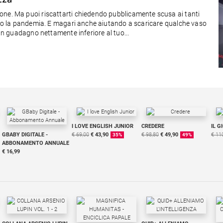
one. Ma puoi riscattarti chiedendo pubblicamente scusa ai tanti
dopo la pandemia. E magari anche aiutando a scaricare qualche vaso
 un guadagno nettamente inferiore al tuo...
I LOVE ENGLISH JUNIOR
CREDERE
IL G
GBABY DIGITALE -
€ 69,00
€ 43,90
€ 98,80
€ 49,90
€ 11
35%
49%
ABBONAMENTO ANNUALE
€ 16,99