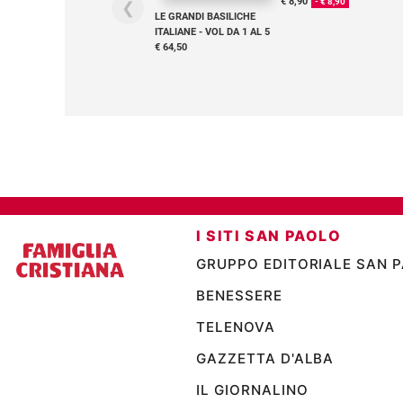
€ 8,90
- € 8,90
❮
Ambiente
LE GRANDI BASILICHE
e
ITALIANE - VOL DA 1 AL 5
€ 64,50
Creato
Volontariato
Diritti
Aziende
di
valore
Caso
della
settimana
I SITI SAN PAOLO
Migranti
GRUPPO EDITORIALE SAN 
Diversità
e
BENESSERE
inclusione
TELENOVA
Costume
GAZZETTA D'ALBA
Cultura
e
IL GIORNALINO
spettacoli