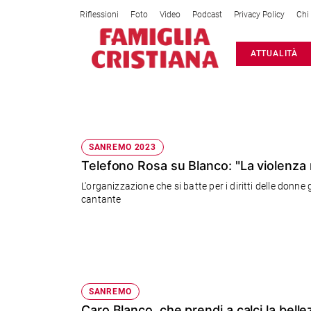
Riflessioni
Foto
Video
Podcast
Privacy Policy
Chi
Attualità
ATTUALITÀ
Italia
Cronaca
Politica
BLANCO
Mondo
Economia
SANREMO 2023
Telefono Rosa su Blanco: "La violenza
Legalità
e
L'organizzazione che si batte per i diritti delle donn
giustizia
cantante
Sport
Interviste
Papa
Papa
SANREMO
Caro Blanco, che prendi a calci la belle