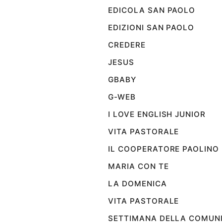
EDICOLA SAN PAOLO
Sanremo
2026
EDIZIONI SAN PAOLO
Cinema,
CREDERE
Tv
e
JESUS
streaming
GBABY
Libri
Musica
G-WEB
Arte
I LOVE ENGLISH JUNIOR
Famiglia
VITA PASTORALE
ed
educazione
IL COOPERATORE PAOLINO
Genitori
MARIA CON TE
e
LA DOMENICA
figli
Nonni
VITA PASTORALE
Coppia
SETTIMANA DELLA COMUN
Scuola