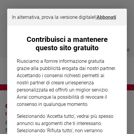
Chiesa
Chiesa
In alternativa, prova la versione digitale!
|
Abbonati
Fede
DIARIO G 2026-27
COLLANA ARS
❮
❯
e
LE GRANDI BASILICHE ITALIANE
€ 8,90
1 - 2
- € 8,90
spiritualità
- VOL DA 1 AL 5
€ 18,50
Contribuisci a mantenere
€ 64,50
Santi
questo sito gratuito
Visualizza tutte le collection
Devozione
e
Riusciamo a fornire informazione gratuita
fede
grazie alla pubblicità erogata dai nostri partner.
Parola
Accettando i consensi richiesti permetti ai
del
nostri partner di creare un'esperienza
giorno
personalizzata ed offrirti un miglior servizio.
Santo
Avrai comunque la possibilità di revocare il
del
consenso in qualunque momento.
giorno
I SITI SAN PAOLO
NOTE LEGALI
Selezionando 'Accetta tutto', vedrai più spesso
Società
GRUPPO EDITORIALE
PRIVACY POLICY
e
annunci su argomenti che ti interessano.
valori
SAN PAOLO
Selezionando 'Rifiuta tutto', non verranno
INFORMATIVA