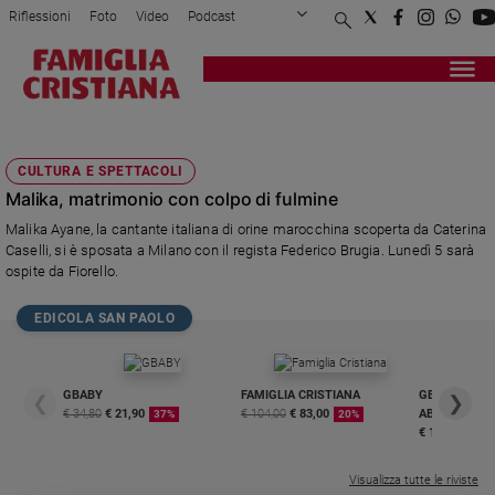
Riflessioni
Foto
Video
Podcast
Privacy Policy
Chi siamo
Contatti
Pubblicità
Attualità
Registrati
Redazione
Italia
BRUGIA
Cronaca
CULTURA E SPETTACOLI
Politica
Malika, matrimonio con colpo di fulmine
Mondo
Malika Ayane, la cantante italiana di orine marocchina scoperta da Caterina
Economia
Caselli, si è sposata a Milano con il regista Federico Brugia. Lunedì 5 sarà
Legalità
ospite da Fiorello.
e
giustizia
EDICOLA SAN PAOLO
Sport
Interviste
GBABY
FAMIGLIA CRISTIANA
GBABY DIGITA
❮
❯
Papa
€ 34,80
€ 21,90
€ 104,00
€ 83,00
ABBONAMEN
37%
20%
€ 16,99
Papa
Visualizza tutte le riviste