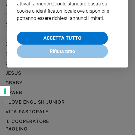
attivati annunci Google standard basati su
Ambiente
BENESSERE
WHISTLEBLOWING
e
cookie o identificatori locali; ove disponibile
SOCIAL
TELENOVA
Creato
potranno essere richiesti annunci limitati.
Volontariato
GAZZETTA D'ALBA
Diritti
IL GIORNALINO
ACCETTA TUTTO
Aziende
EDICOLA SAN PAOLO
di
Rifiuta tutto
valore
EDIZIONI SAN PAOLO
Caso
CREDERE
della
JESUS
settimana
Migranti
GBABY
Diversità
G-WEB
e
inclusione
I LOVE ENGLISH JUNIOR
Costume
VITA PASTORALE
IL COOPERATORE
Cultura
e
PAOLINO
spettacoli