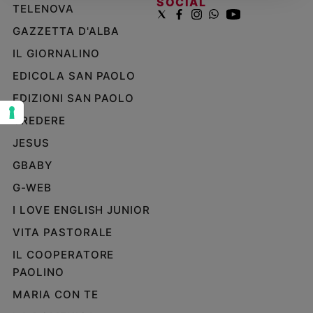
SOCIAL
TELENOVA
Sanremo
GAZZETTA D'ALBA
2026
Cinema,
IL GIORNALINO
Tv
EDICOLA SAN PAOLO
e
streaming
EDIZIONI SAN PAOLO
Libri
CREDERE
Musica
JESUS
Arte
GBABY
Famiglia
G-WEB
ed
educazione
I LOVE ENGLISH JUNIOR
Genitori
VITA PASTORALE
e
IL COOPERATORE
figli
PAOLINO
Nonni
Coppia
MARIA CON TE
Scuola