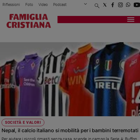
Riflessioni
Foto
Video
Podcast
Privacy Policy
Chi siamo
Contatti
Pubblicità
Attualità
Registrati
Redazione
Italia
CALCIO ITALIANO
Cronaca
Politica
Mondo
Economia
Legalità
e
giustizia
Sport
Interviste
Papa
SOCIETÀ E VALORI
Papa
Nepal, il calcio italiano si mobilità per i bambini terremotati
Per aiutare i piccoli rimasti senza casa, scende in campo la Serie A: Buffon,