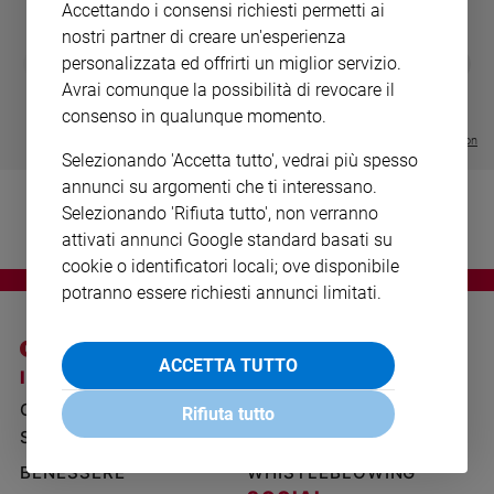
Accettando i consensi richiesti permetti ai
Ambiente
nostri partner di creare un'esperienza
e
DIARIO G 2026-27
COLLANA ARS
❮
❯
Creato
personalizzata ed offrirti un miglior servizio.
LE GRANDI BASILICHE ITALIANE
€ 8,90
1 - 2
- € 8,90
Avrai comunque la possibilità di revocare il
Volontariato
- VOL DA 1 AL 5
€ 18,50
€ 64,50
consenso in qualunque momento.
Diritti
Visualizza tutte le collection
Aziende
Selezionando 'Accetta tutto', vedrai più spesso
di
annunci su argomenti che ti interessano.
valore
Selezionando 'Rifiuta tutto', non verranno
Caso
attivati annunci Google standard basati su
della
cookie o identificatori locali; ove disponibile
settimana
potranno essere richiesti annunci limitati.
Migranti
Diversità
e
ACCETTA TUTTO
inclusione
I SITI SAN PAOLO
NOTE LEGALI
Costume
GRUPPO EDITORIALE
PRIVACY POLICY
Rifiuta tutto
SAN PAOLO
INFORMATIVA
Cultura
e
BENESSERE
WHISTLEBLOWING
spettacoli