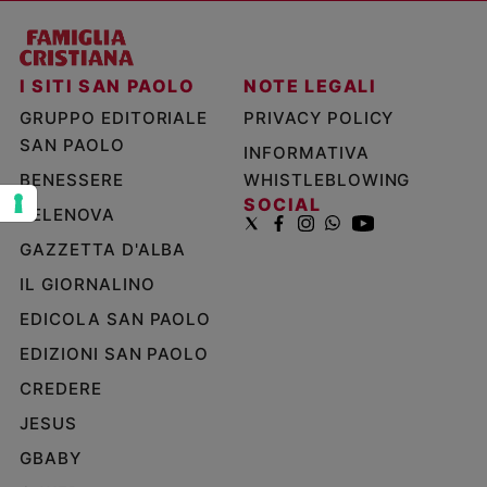
e
giovani
Adolescenza
I SITI SAN PAOLO
NOTE LEGALI
Bioetica
GRUPPO EDITORIALE
PRIVACY POLICY
SAN PAOLO
INFORMATIVA
BENESSERE
WHISTLEBLOWING
Vai
SOCIAL
TELENOVA
GAZZETTA D'ALBA
Riflessioni
IL GIORNALINO
Foto
EDICOLA SAN PAOLO
EDIZIONI SAN PAOLO
Video
CREDERE
JESUS
Podcast
GBABY
Privacy