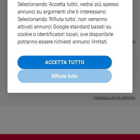
Selezionando 'Accetta tutto', vedrai più spesso
Sanremo
annunci su argomenti che ti interessano.
2026
GBABY
FAMIGLIA CRISTIANA
GBABY DIGITA
Selezionando 'Rifiuta tutto', non verranno
❮
❯
Cinema,
€ 34,80
€ 21,90
€ 104,00
€ 83,00
ABBONAMEN
37%
20%
attivati annunci Google standard basati su
€ 16,99
Tv
cookie o identificatori locali; ove disponibile
e
potranno essere richiesti annunci limitati.
Visualizza tutte le riviste
streaming
Libri
Musica
ACCETTA TUTTO
Arte
DIARIO G 2026-27
COLLANA ARS
❮
❯
Rifiuta tutto
LE GRANDI BASILICHE ITALIANE
€ 8,90
1 - 2
- € 8,90
Famiglia
- VOL DA 1 AL 5
€ 18,50
ed
€ 64,50
educazione
Visualizza tutte le collection
Genitori
e
figli
Nonni
Coppia
Scuola