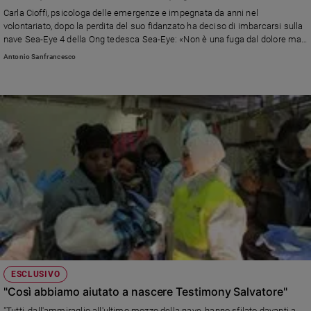
Chiesa
Carla Cioffi, psicologa delle emergenze e impegnata da anni nel
Chiesa
volontariato, dopo la perdita del suo fidanzato ha deciso di imbarcarsi sulla
nave Sea-Eye 4 della Ong tedesca Sea-Eye: «Non è una fuga dal dolore ma
se potrò aiutare anche una sola persona in questa missione sarò riuscita a
Fede
Antonio Sanfrancesco
dare un senso a quanto sto provando»
e
spiritualità
Santi
Devozione
e
fede
Parola
del
giorno
Santo
del
giorno
Società
ESCLUSIVO
e
"Così abbiamo aiutato a nascere Testimony Salvatore"
valori
"Tutti, dall'ammiraglio all'ultimo mozzo della nave, hanno sfilato davanti a