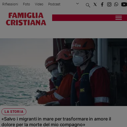
Riflessioni
Foto
Video
Podcast
Privacy Policy
Chi siamo
Contatti
Pubblicità
Attualità
Registrati
Redazione
Italia
CANALE DI SICILIA
Cronaca
Politica
Mondo
Economia
Legalità
e
giustizia
Sport
Interviste
Papa
LA STORIA
Papa
«Salvo i migranti in mare per trasformare in amore il
dolore per la morte del mio compagno»