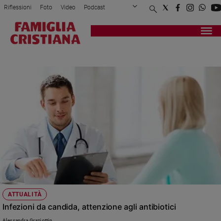
Riflessioni
Foto
Video
Podcast
Privacy Policy
Chi siamo
Contatti
Pubblicità
Attualità
Registrati
Redazione
Italia
CANDIDA
Cronaca
Politica
Mondo
Economia
Legalità
e
giustizia
Sport
Interviste
Papa
ATTUALITÀ
Papa
Infezioni da candida, attenzione agli antibiotici
Alessandra Graziottin