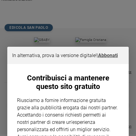
Chiesa
Chiesa
Fede
EDICOLA SAN PAOLO
e
spiritualità
Santi
GBABY
FAMIGLIA CRISTIANA
GBABY DIGITA
❮
❯
Devozione
€ 34,80
€ 21,90
€ 104,00
€ 83,00
ABBONAMEN
37%
20%
In alternativa, prova la versione digitale!
|
Abbonati
e
€ 16,99
fede
Visualizza tutte le riviste
Parola
Contribuisci a mantenere
del
questo sito gratuito
giorno
Santo
Riusciamo a fornire informazione gratuita
del
DIARIO G 2026-27
COLLANA ARS
❮
❯
giorno
grazie alla pubblicità erogata dai nostri partner.
LE GRANDI BASILICHE ITALIANE
€ 8,90
1 - 2
- € 8,90
- VOL DA 1 AL 5
€ 18,50
Accettando i consensi richiesti permetti ai
€ 64,50
Società
nostri partner di creare un'esperienza
e
Visualizza tutte le collection
personalizzata ed offrirti un miglior servizio.
valori