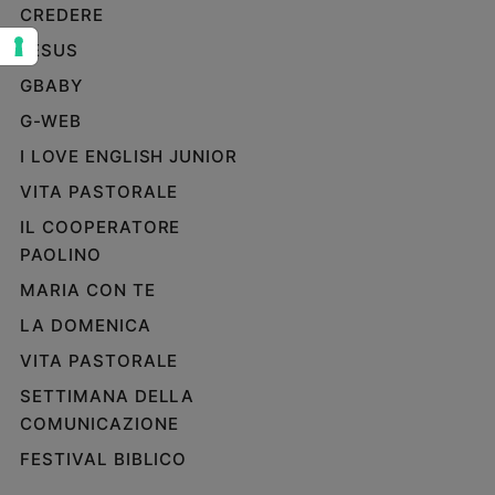
CREDERE
Sanremo
JESUS
2026
Cinema,
GBABY
Tv
G-WEB
e
streaming
I LOVE ENGLISH JUNIOR
Libri
VITA PASTORALE
Musica
IL COOPERATORE
Arte
PAOLINO
Famiglia
MARIA CON TE
ed
educazione
LA DOMENICA
Genitori
VITA PASTORALE
e
SETTIMANA DELLA
figli
COMUNICAZIONE
Nonni
FESTIVAL BIBLICO
Coppia
Scuola