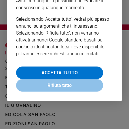
Avrai comunque la possibilità di revocare il
Ambiente
consenso in qualunque momento.
e
Creato
Selezionando 'Accetta tutto', vedrai più spesso
Volontariato
annunci su argomenti che ti interessano.
Diritti
Selezionando 'Rifiuta tutto', non verranno
Aziende
attivati annunci Google standard basati su
di
cookie o identificatori locali; ove disponibile
valore
I SITI SAN PAOLO
NOTE LEGALI
potranno essere richiesti annunci limitati.
Caso
GRUPPO EDITORIALE
PRIVACY POLICY
della
SAN PAOLO
settimana
INFORMATIVA
ACCETTA TUTTO
BENESSERE
WHISTLEBLOWING
Migranti
SOCIAL
Rifiuta tutto
Diversità
TELENOVA
e
GAZZETTA D'ALBA
inclusione
Costume
IL GIORNALINO
EDICOLA SAN PAOLO
Cultura
e
EDIZIONI SAN PAOLO
spettacoli