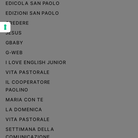
EDICOLA SAN PAOLO
Sanremo
EDIZIONI SAN PAOLO
2026
Cinema,
CREDERE
Tv
JESUS
e
streaming
GBABY
Libri
G-WEB
Musica
I LOVE ENGLISH JUNIOR
Arte
VITA PASTORALE
Famiglia
IL COOPERATORE
ed
PAOLINO
educazione
MARIA CON TE
Genitori
e
LA DOMENICA
figli
VITA PASTORALE
Nonni
SETTIMANA DELLA
Coppia
COMUNICAZIONE
Scuola