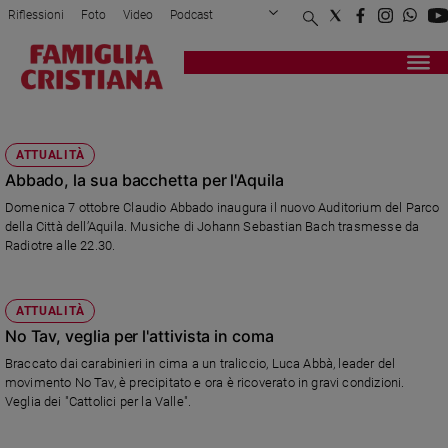
Riflessioni
Foto
Video
Podcast
Privacy Policy
Chi siamo
Contatti
Pubblicità
Attualità
Registrati
Redazione
Italia
CANTIERE
Cronaca
ATTUALITÀ
Politica
Abbado, la sua bacchetta per l'Aquila
Mondo
Domenica 7 ottobre Claudio Abbado inaugura il nuovo Auditorium del Parco
Economia
della Città dell’Aquila. Musiche di Johann Sebastian Bach trasmesse da
Legalità
Radiotre alle 22.30.
e
giustizia
Sport
ATTUALITÀ
Interviste
No Tav, veglia per l'attivista in coma
Braccato dai carabinieri in cima a un traliccio, Luca Abbà, leader del
Papa
movimento No Tav, è precipitato e ora è ricoverato in gravi condizioni.
Veglia dei "Cattolici per la Valle".
Papa