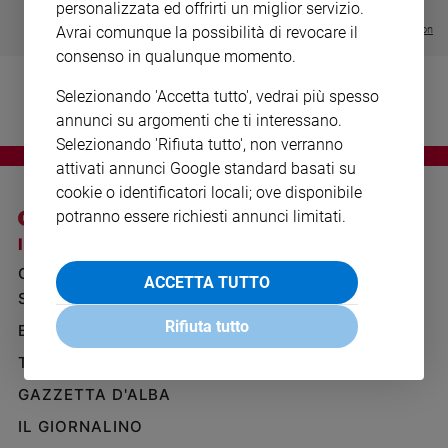
€ 64,50
personalizzata ed offrirti un miglior servizio.
Ambiente
Visualizza tutte le collection
Avrai comunque la possibilità di revocare il
e
Creato
consenso in qualunque momento.
Volontariato
Selezionando 'Accetta tutto', vedrai più spesso
Diritti
annunci su argomenti che ti interessano.
Aziende
Selezionando 'Rifiuta tutto', non verranno
di
attivati annunci Google standard basati su
valore
cookie o identificatori locali; ove disponibile
Caso
potranno essere richiesti annunci limitati.
della
I SITI SAN PAOLO
NOTE LEGALI
settimana
Migranti
GRUPPO EDITORIALE
PRIVACY POLICY
ACCETTA TUTTO
Diversità
SAN PAOLO
INFORMATIVA
e
Rifiuta tutto
BENESSERE
WHISTLEBLOWING
inclusione
SOCIAL
TELENOVA
Costume
GAZZETTA D'ALBA
Cultura
e
IL GIORNALINO
spettacoli