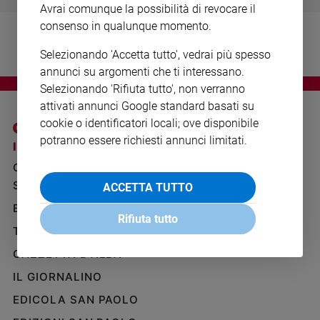
Avrai comunque la possibilità di revocare il
Ambiente
e
consenso in qualunque momento.
Creato
Selezionando 'Accetta tutto', vedrai più spesso
Volontariato
annunci su argomenti che ti interessano.
Diritti
Selezionando 'Rifiuta tutto', non verranno
Aziende
attivati annunci Google standard basati su
di
cookie o identificatori locali; ove disponibile
valore
potranno essere richiesti annunci limitati.
Caso
I SITI SAN PAOLO
NOTE LEGALI
della
GRUPPO EDITORIALE
PRIVACY POLICY
settimana
SAN PAOLO
ACCETTA TUTTO
INFORMATIVA
Migranti
BENESSERE
WHISTLEBLOWING
Diversità
Rifiuta tutto
SOCIAL
e
TELENOVA
inclusione
GAZZETTA D'ALBA
Costume
IL GIORNALINO
Cultura
EDICOLA SAN PAOLO
e
spettacoli