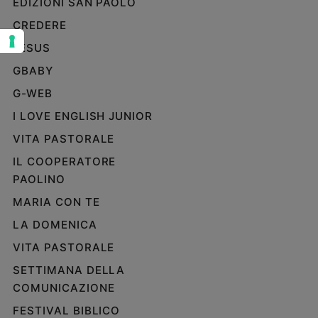
EDIZIONI SAN PAOLO
Sanremo
CREDERE
2026
JESUS
Cinema,
Tv
GBABY
e
G-WEB
streaming
I LOVE ENGLISH JUNIOR
Libri
Musica
VITA PASTORALE
Arte
IL COOPERATORE
PAOLINO
Famiglia
ed
MARIA CON TE
educazione
LA DOMENICA
Genitori
e
VITA PASTORALE
figli
SETTIMANA DELLA
Nonni
COMUNICAZIONE
Coppia
FESTIVAL BIBLICO
Scuola