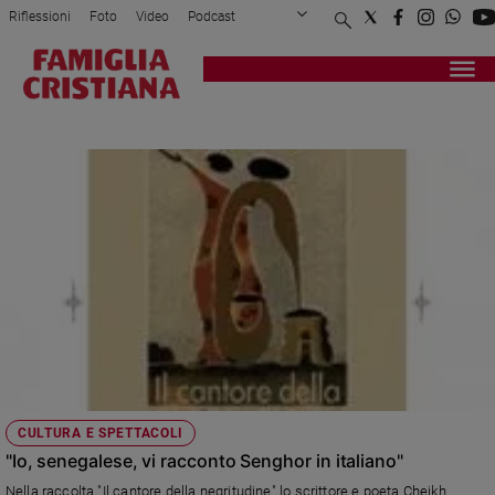
Riflessioni
Foto
Video
Podcast
Privacy Policy
Chi siamo
Contatti
Pubblicità
Attualità
Registrati
Redazione
Italia
CANTORE
Cronaca
Politica
Mondo
Economia
Legalità
e
giustizia
Sport
Interviste
Papa
CULTURA E SPETTACOLI
Papa
"Io, senegalese, vi racconto Senghor in italiano"
Nella raccolta "Il cantore della negritudine" lo scrittore e poeta Cheikh