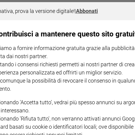
a del testo mai rappresentato di Elsa Morante, portato in scena con sen
nativa, prova la versione digitale!
|
Abbonati
ontribuisci a mantenere questo sito gratui
iamo a fornire informazione gratuita grazie alla pubblicità
ta dai nostri partner.
tando i consensi richiesti permetti ai nostri partner di crea
perienza personalizzata ed offrirti un miglior servizio.
NOTE LEGALI
 comunque la possibilità di revocare il consenso in qualu
nto.
PAOLO
PRIVACY POLICY
INFORMATIVA WHISTLEBL
ionando 'Accetta tutto', vedrai più spesso annunci su arg
SOCIAL
i interessano.
ionando 'Rifiuta tutto', non verranno attivati annunci Goog
ard basati su cookie o identificatori locali; ove disponibile
nno essere richiesti annunci limitati.