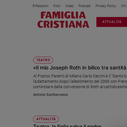
Riflessioni
Foto
Video
Podcast
Privacy Policy
Chi
Attualità
ATTUALITÀ
Italia
Cronaca
Politica
CARLO CECCHI
Mondo
Economia
TEATRO
«Il mio Joseph Roth in bilico tra santit
Legalità
e
Al Franco Parenti di Milano Carlo Cecchi è il “Santo
giustizia
l’adattamento dopo l’allestimento del 2006 con Piero 
Sport
cominciare dalla conversione di Roth al cattolicesim
Interviste
Antonio Sanfrancesco
Papa
Papa
ATTUALITÀ
Teatro, la figlia salva il padre