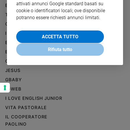
attivati annunci Google standard basati su
Ambiente
BENESSERE
WHISTLEBLOWING
e
cookie o identificatori locali; ove disponibile
SOCIAL
TELENOVA
Creato
potranno essere richiesti annunci limitati.
Volontariato
GAZZETTA D'ALBA
Diritti
IL GIORNALINO
ACCETTA TUTTO
Aziende
EDICOLA SAN PAOLO
di
Rifiuta tutto
valore
EDIZIONI SAN PAOLO
Caso
CREDERE
della
JESUS
settimana
Migranti
GBABY
Diversità
G-WEB
e
inclusione
I LOVE ENGLISH JUNIOR
Costume
VITA PASTORALE
IL COOPERATORE
Cultura
e
PAOLINO
spettacoli