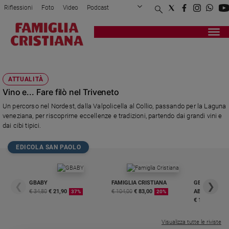
Riflessioni
Foto
Video
Podcast
Privacy Policy
Chi siamo
Contatti
Pubblicità
Attualità
Registrati
Redazione
Italia
CARTIZZE
Cronaca
ATTUALITÀ
Politica
Vino e... Fare filò nel Triveneto
Mondo
Un percorso nel Nordest, dalla Valpolicella al Collio, passando per la Laguna
Economia
veneziana, per riscoprirne eccellenze e tradizioni, partendo dai grandi vini e
Legalità
dai cibi tipici.
e
giustizia
EDICOLA SAN PAOLO
Sport
Interviste
GBABY
FAMIGLIA CRISTIANA
GBABY DIGITA
❮
❯
Papa
€ 34,80
€ 21,90
€ 104,00
€ 83,00
ABBONAMEN
37%
20%
€ 16,99
Papa
Visualizza tutte le riviste