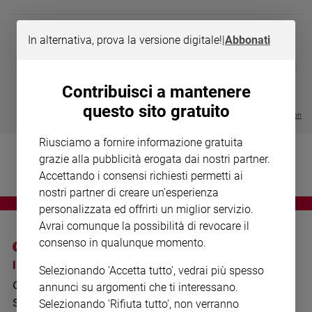
Chiesa
Chiesa
In alternativa, prova la versione digitale!
|
Abbonati
Fede
DIARIO G 2026-27
COLLANA ARS
❮
❯
e
LE GRANDI BASILICHE ITALIANE
€ 8,90
1 - 2
- € 8,90
spiritualità
- VOL DA 1 AL 5
€ 18,50
Contribuisci a mantenere
€ 64,50
Santi
questo sito gratuito
Visualizza tutte le collection
Devozione
e
Riusciamo a fornire informazione gratuita
fede
grazie alla pubblicità erogata dai nostri partner.
Parola
Accettando i consensi richiesti permetti ai
del
nostri partner di creare un'esperienza
giorno
personalizzata ed offrirti un miglior servizio.
Santo
Avrai comunque la possibilità di revocare il
del
consenso in qualunque momento.
giorno
I SITI SAN PAOLO
NOTE LEGALI
Selezionando 'Accetta tutto', vedrai più spesso
Società
GRUPPO EDITORIALE
PRIVACY POLICY
e
annunci su argomenti che ti interessano.
valori
SAN PAOLO
Selezionando 'Rifiuta tutto', non verranno
INFORMATIVA