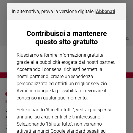
Chiesa
Chiesa
In alternativa, prova la versione digitale!
|
Abbonati
DIARIO G 2026-27
COLLANA ARS
❮
❯
LE GRANDI BASILICHE ITALIANE
€ 8,90
1 - 2
- € 8,90
Fede
- VOL DA 1 AL 5
€ 18,50
e
€ 64,50
Contribuisci a mantenere
spiritualità
Visualizza tutte le collection
questo sito gratuito
Santi
Devozione
Riusciamo a fornire informazione gratuita
e
grazie alla pubblicità erogata dai nostri partner.
fede
Accettando i consensi richiesti permetti ai
Parola
nostri partner di creare un'esperienza
del
personalizzata ed offrirti un miglior servizio.
giorno
Avrai comunque la possibilità di revocare il
Santo
consenso in qualunque momento.
del
I SITI SAN PAOLO
NOTE LEGALI
giorno
Selezionando 'Accetta tutto', vedrai più spesso
GRUPPO EDITORIALE
PRIVACY POLICY
annunci su argomenti che ti interessano.
Società
SAN PAOLO
INFORMATIVA
e
Selezionando 'Rifiuta tutto', non verranno
valori
BENESSERE
WHISTLEBLOWING
attivati annunci Google standard basati su