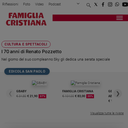
Riflessioni
Foto
Video
Podcast
Privacy Policy
Chi siamo
Contatti
Pubblicità
Attualità
Registrati
Redazione
Italia
CASA MIA
Cronaca
CULTURA E SPETTACOLI
Politica
I 70 anni di Renato Pozzetto
Mondo
Nel giorno del suo compleanno Sky gli dedica una serata speciale
Economia
Legalità
EDICOLA SAN PAOLO
e
giustizia
Sport
GBABY
FAMIGLIA CRISTIANA
GBABY DIGITA
❮
❯
Interviste
€ 34,80
€ 21,90
€ 104,00
€ 83,00
ABBONAMEN
37%
20%
€ 16,99
Papa
Visualizza tutte le riviste
Papa