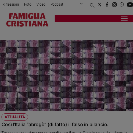
Riflessioni
Foto
Video
Podcast
Privacy Policy
Chi siamo
Contatti
Pubblicità
Attualità
Registrati
Redazione
Italia
CASTELLI
Cronaca
Politica
Mondo
Economia
Legalità
e
giustizia
Sport
Interviste
Papa
ATTUALITÀ
Papa
Così l’Italia “abrogò” (di fatto) il falso in bilancio.
Tre eccezioni chiave per depenalizzare il reato. Questo prevede il decreto