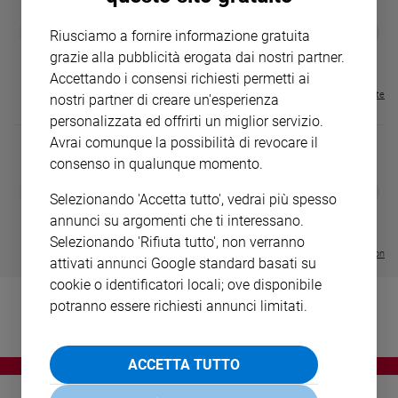
Ambiente
GBABY
FAMIGLIA CRISTIANA
GBABY DIGITA
❮
❯
e
Riusciamo a fornire informazione gratuita
€ 34,80
€ 21,90
€ 104,00
€ 83,00
ABBONAMEN
37%
20%
Creato
grazie alla pubblicità erogata dai nostri partner.
€ 16,99
Volontariato
Accettando i consensi richiesti permetti ai
Diritti
Visualizza tutte le riviste
nostri partner di creare un'esperienza
Aziende
personalizzata ed offrirti un miglior servizio.
di
Avrai comunque la possibilità di revocare il
valore
consenso in qualunque momento.
Caso
DIARIO G 2026-27
COLLANA ARS
❮
❯
della
Selezionando 'Accetta tutto', vedrai più spesso
LE GRANDI BASILICHE ITALIANE
€ 8,90
1 - 2
- € 8,90
settimana
- VOL DA 1 AL 5
€ 18,50
annunci su argomenti che ti interessano.
€ 64,50
Migranti
Selezionando 'Rifiuta tutto', non verranno
Visualizza tutte le collection
attivati annunci Google standard basati su
Diversità
e
cookie o identificatori locali; ove disponibile
inclusione
potranno essere richiesti annunci limitati.
Costume
Cultura
ACCETTA TUTTO
e
spettacoli