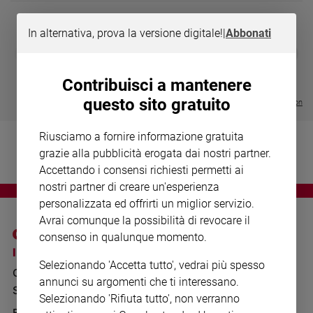
Chiesa
Chiesa
In alternativa, prova la versione digitale!
|
Abbonati
DIARIO G 2026-27
COLLANA ARS
❮
❯
Fede
LE GRANDI BASILICHE ITALIANE
€ 8,90
1 - 2
- € 8,90
e
- VOL DA 1 AL 5
€ 18,50
spiritualità
Contribuisci a mantenere
€ 64,50
questo sito gratuito
Santi
Visualizza tutte le collection
Devozione
e
Riusciamo a fornire informazione gratuita
fede
grazie alla pubblicità erogata dai nostri partner.
Parola
Accettando i consensi richiesti permetti ai
del
nostri partner di creare un'esperienza
giorno
personalizzata ed offrirti un miglior servizio.
Santo
Avrai comunque la possibilità di revocare il
del
consenso in qualunque momento.
giorno
I SITI SAN PAOLO
NOTE LEGALI
Selezionando 'Accetta tutto', vedrai più spesso
GRUPPO EDITORIALE
PRIVACY POLICY
Società
annunci su argomenti che ti interessano.
e
SAN PAOLO
INFORMATIVA
Selezionando 'Rifiuta tutto', non verranno
valori
BENESSERE
WHISTLEBLOWING