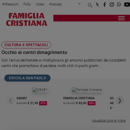
Riflessioni
Foto
Video
Podcast
Privacy Policy
Chi siamo
Contatti
Pubblicità
Attualità
Registrati
Redazione
Italia
CENTRO BENESSERE
Cronaca
CULTURA E SPETTACOLI
Politica
Occhio ai centri dimagrimento
Mondo
Con l’arrivo dell’estate si moltiplicano gli annunci pubblicitari dei cosiddetti
Economia
centri che promettono di perdere molti chili in pochi giorni...
Legalità
e
EDICOLA SAN PAOLO
giustizia
Sport
Interviste
GBABY
FAMIGLIA CRISTIANA
GBABY DIGITA
❮
❯
€ 34,80
€ 21,90
€ 104,00
€ 83,00
ABBONAMEN
37%
20%
Papa
€ 16,99
Papa
Visualizza tutte le riviste