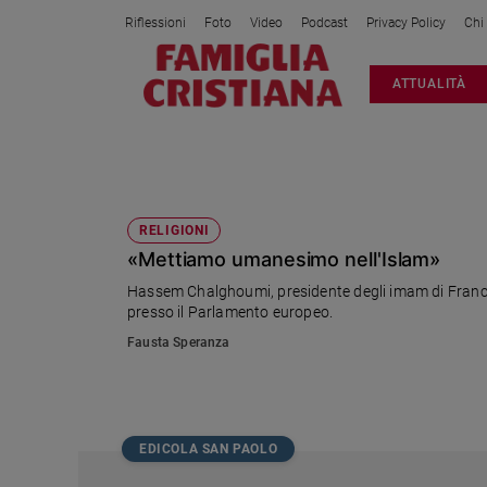
Riflessioni
Foto
Video
Podcast
Privacy Policy
Chi
Attualità
ATTUALITÀ
Italia
Cronaca
Politica
CHALGHOUMI
Mondo
Economia
RELIGIONI
«Mettiamo umanesimo nell'Islam»
Legalità
e
Hassem Chalghoumi, presidente degli imam di Francia,
giustizia
presso il Parlamento europeo.
Sport
Fausta Speranza
Interviste
Papa
Papa
EDICOLA SAN PAOLO