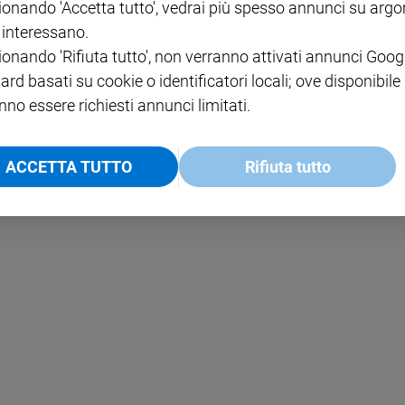
ionando 'Accetta tutto', vedrai più spesso annunci su arg
i interessano.
NOTE LEGALI
ionando 'Rifiuta tutto', non verranno attivati annunci Goog
PAOLO
PRIVACY POLICY
ard basati su cookie o identificatori locali; ove disponibile
nno essere richiesti annunci limitati.
INFORMATIVA WHISTLEBL
SOCIAL
ACCETTA TUTTO
Rifiuta tutto