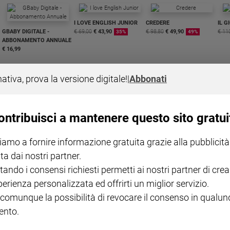
I LOVE ENGLISH JUNIOR
CREDERE
IL G
GBABY DIGITALE -
€ 69,00
€ 43,90
€ 98,80
€ 49,90
€ 11
35%
49%
ABBONAMENTO ANNUALE
€ 16,99
nativa, prova la versione digitale!
|
Abbonati
ontribuisci a mantenere questo sito gratui
COLLANA ARSENIO LUPIN
QUID+ ALLENIAMO
VOL. 1 - 2
MAGNIFICA HUMANITAS -
L'INTELLIGENZA
PRE
iamo a fornire informazione gratuita grazie alla pubblicità
€ 18,50
ENCICLICA PAPALE
€ 27,50
SANT
€ 2,90
A 10
ta dai nostri partner.
€ 24
tando i consensi richiesti permetti ai nostri partner di crea
perienza personalizzata ed offrirti un miglior servizio.
 comunque la possibilità di revocare il consenso in qualu
nto.