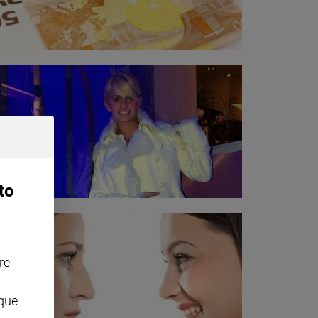
to
re
nque