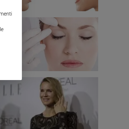
omenti
le