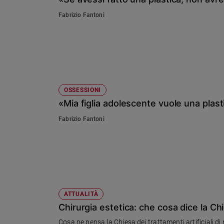
Chiesa
Fabrizio Fantoni
Chiesa
Fede
e
spiritualità
Santi
Devozione
OSSESSIONI
e
«Mia figlia adolescente vuole una plast
fede
Fabrizio Fantoni
Parola
del
giorno
Santo
del
giorno
ATTUALITÀ
Società
Chirurgia estetica: che cosa dice la Ch
e
valori
Cosa ne pensa la Chiesa dei trattamenti artificiali di