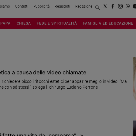
 siamo
Contatti
Pubblicità
Registrati
Redazione
PAPA
CHIESA
FEDE E SPIRITUALITÀ
FAMIGLIA ED EDUCAZIONE
etica a causa delle video chiamate
richiedere piccoli ritocchi estetici per apparire meglio in video. "Ma
ene con sé stessi", spiega il chirurgo Luciano Perrone
i fatto una vita da "comparsa"...»