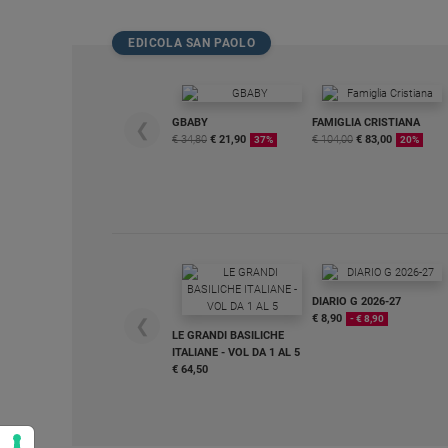
Policy
EDICOLA SAN PAOLO
Chi
siamo
GBABY
FAMIGLIA CRISTIANA
❮
€ 34,80
€ 21,90
€ 104,00
€ 83,00
37%
20%
Contatti
Pubblicità
Registrati
DIARIO G 2026-27
Redazione
€ 8,90
- € 8,90
❮
LE GRANDI BASILICHE
ITALIANE - VOL DA 1 AL 5
€ 64,50
Social