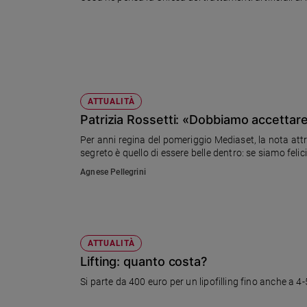
Ambiente
e
Creato
Volontariato
Diritti
Aziende
ATTUALITÀ
di
Patrizia Rossetti: «Dobbiamo accettare 
valore
Caso
Per anni regina del pomeriggio Mediaset, la nota attri
segreto è quello di essere belle dentro: se siamo felic
della
settimana
Agnese Pellegrini
Migranti
Diversità
e
inclusione
ATTUALITÀ
Costume
Lifting: quanto costa?
Cultura
Si parte da 400 euro per un lipofilling fino anche a 4-
e
spettacoli