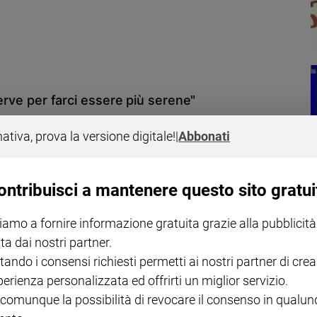
serve per farci essere più serene"
 dei salotti televisivi, spiega perché è ricorsa alla chirurgia estetica,
nativa, prova la versione digitale!
|
Abbonati
i nostri problemi. Per avere un bel corpo, occorrono anche sacrifici»
ontribuisci a mantenere questo sito gratui
iamo a fornire informazione gratuita grazie alla pubblicità
ta dai nostri partner.
tando i consensi richiesti permetti ai nostri partner di crea
hi può operare e chi no. Si può allattare dopo un intervento al seno?
perienza personalizzata ed offrirti un miglior servizio.
ima di compiere qualche errore.
 comunque la possibilità di revocare il consenso in qualu