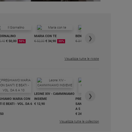
IORNALINO
MARIA CON TE
BENESSERE
6 RIVISTE
❯
0,40
€ 50,00
€ 52,00
€ 34,90
€ 34,80
€ 29,90
DIGITALE
50%
30%
15%
MENSILE
€ 6,99
Visualizza tutte le riviste
IN DIALO
LEONE XIV - CAMMINIAMO
€ 34,90
❯
GHIAMO MARIA CON
INSIEME
PREGHIAMO MARIA CON
I E BEATI - VOL. DA 6
€ 12,90
SANTI E BEATI - VOL. DA 1
A 5
,50
€ 24,50
Visualizza tutte le collection