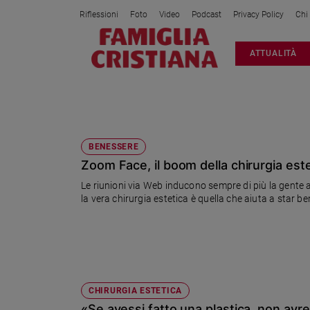
Riflessioni
Foto
Video
Podcast
Privacy Policy
Chi
Attualità
ATTUALITÀ
Italia
Cronaca
Politica
CHIRURGIA ESTETICA
Mondo
Economia
BENESSERE
Zoom Face, il boom della chirurgia est
Legalità
e
Le riunioni via Web inducono sempre di più la gente a 
giustizia
la vera chirurgia estetica è quella che aiuta a star b
Sport
Interviste
Papa
Papa
CHIRURGIA ESTETICA
«Se avessi fatto una plastica, non avre