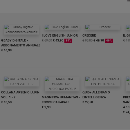
I LOVE ENGLISH JUNIOR
CREDERE
IL G
GBABY DIGITALE -
€ 69,00
€ 43,90
€ 98,80
€ 49,90
€ 11
35%
49%
ABBONAMENTO ANNUALE
€ 16,99
COLLANA ARSENIO LUPIN
QUID+ ALLENIAMO
VOL. 1 - 2
MAGNIFICA HUMANITAS -
L'INTELLIGENZA
PRE
€ 18,50
ENCICLICA PAPALE
€ 27,50
SANT
€ 2,90
A 10
€ 24