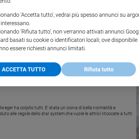
nto.
ionando 'Accetta tutto', vedrai più spesso annunci su arg
i interessano.
ionando 'Rifiuta tutto', non verranno attivati annunci Goog
i e precauzioni da conoscere
ard basati su cookie o identificatori locali; ove disponibile
gno di ricostruirla, o gli ustionati al volto che vorrebbero tornare
nno essere richiesti annunci limitati.
ACCETTA TUTTO
Rifiuta tutto
eger ha colpito tutti. E' stata un icona di bella normalità e
o alle regole dello star system che vuole le attrici ritoccate a tutti