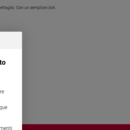
ettaglio. Con un semplice click.
to
re
nque
omenti