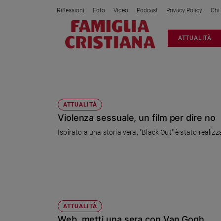
Riflessioni
Foto
Video
Podcast
Privacy Policy
Chi
Attualità
ATTUALITÀ
Italia
Cronaca
Politica
CLICK DAY
Mondo
Economia
ATTUALITÀ
Violenza sessuale, un film per dire no
Legalità
e
Ispirato a una storia vera, "Black Out" è stato realizza
giustizia
Sport
Interviste
Papa
Papa
ATTUALITÀ
Web, metti una sera con Van Gogh