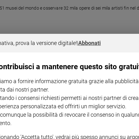
51 musei del mondo e osservare 32 mila opere di sei mila artisti fin nel d
nativa, prova la versione digitale!
|
Abbonati
 su 4
ontribuisci a mantenere questo sito gratui
ttutto il Nord
iamo a fornire informazione gratuita grazie alla pubblicità
ta dai nostri partner.
tando i consensi richiesti permetti ai nostri partner di crea
perienza personalizzata ed offrirti un miglior servizio.
 comunque la possibilità di revocare il consenso in qualu
nto.
ionando 'Accetta tutto', vedrai più spesso annunci su arg