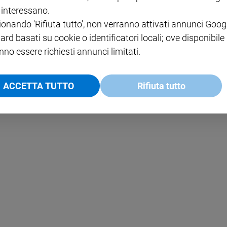
i interessano.
NOTE LEGALI
ionando 'Rifiuta tutto', non verranno attivati annunci Goog
PAOLO
PRIVACY POLICY
ard basati su cookie o identificatori locali; ove disponibile
INFORMATIVA WHISTLEBL
nno essere richiesti annunci limitati.
SOCIAL
ACCETTA TUTTO
Rifiuta tutto