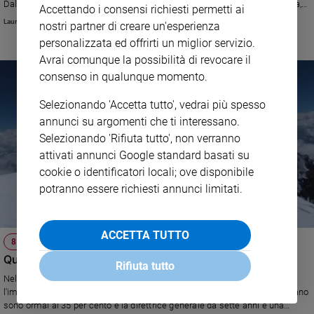
Dalla Calabria alla Valle d’Aosta, passando per la Toscana e la Lombardia,
Accettando i consensi richiesti permetti ai
e
quest’anno le manifestazioni sono state 50 in 15 Regioni. Ecco cosa si deve
Laura Bellomi
nostri partner di creare un'esperienza
giovani
(e non si deve) fare
personalizzata ed offrirti un miglior servizio.
Adolescenza
Avrai comunque la possibilità di revocare il
Bioetica
consenso in qualunque momento.
Selezionando 'Accetta tutto', vedrai più spesso
Vai
annunci su argomenti che ti interessano.
Selezionando 'Rifiuta tutto', non verranno
attivati annunci Google standard basati su
Riflessioni
cookie o identificatori locali; ove disponibile
potranno essere richiesti annunci limitati.
Foto
ACCETTA TUTTO
Video
8 MARZO
Quando la donna sale comunque in vetta
Rifiuta tutto
Podcast
Nel mondo della montagna sono di gran lunga cresciute la presenza e
l'importanza delle donne. Lo certifica il Cai. Le iscritte al Club Alpino Italiano
sono ormai al 35 per cento e la direttrice generale da sette anni è una
Privacy