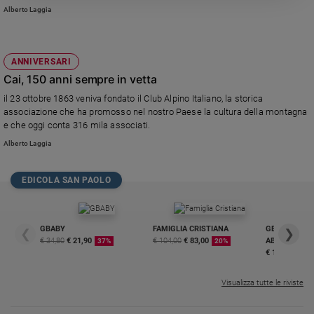
donna. Un modello di emancipazione?
Alberto Laggia
Policy
Chi
ANNIVERSARI
siamo
Cai, 150 anni sempre in vetta
il 23 ottobre 1863 veniva fondato il Club Alpino Italiano, la storica
Contatti
associazione che ha promosso nel nostro Paese la cultura della montagna
e che oggi conta 316 mila associati.
Pubblicità
Alberto Laggia
Registrati
EDICOLA SAN PAOLO
Redazione
GBABY
FAMIGLIA CRISTIANA
GBABY DIGITA
❮
❯
€ 34,80
€ 21,90
€ 104,00
€ 83,00
ABBONAMEN
37%
20%
€ 16,99
Social
Visualizza tutte le riviste