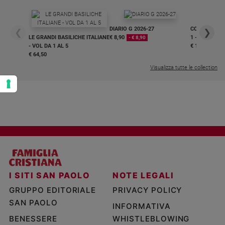
DIARIO G 2026-27
COLLANA ARS
❮
❯
LE GRANDI BASILICHE ITALIANE
€ 8,90
1 - 2
- € 8,90
- VOL DA 1 AL 5
€ 18,50
€ 64,50
Visualizza tutte le collection
I SITI SAN PAOLO
NOTE LEGALI
GRUPPO EDITORIALE
PRIVACY POLICY
SAN PAOLO
INFORMATIVA
BENESSERE
WHISTLEBLOWING