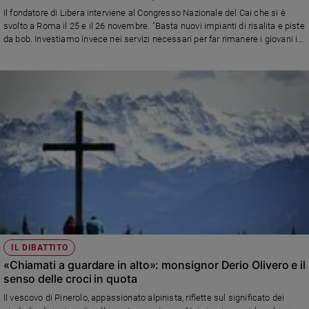
Chiesa
Il fondatore di Libera interviene al Congresso Nazionale del Cai che si è
Chiesa
svolto a Roma il 25 e il 26 novembre. "Basta nuovi impianti di risalita e piste
da bob. Investiamo invece nei servizi necessari per far rimanere i giovani in
montagna e in nuove forme di turismo.
Fede
e
spiritualità
Santi
Devozione
e
fede
Parola
del
giorno
Santo
del
giorno
IL DIBATTITO
«Chiamati a guardare in alto»: monsignor Derio Olivero e il
Società
senso delle croci in quota
e
valori
Il vescovo di Pinerolo, appassionato alpinista, riflette sul significato dei