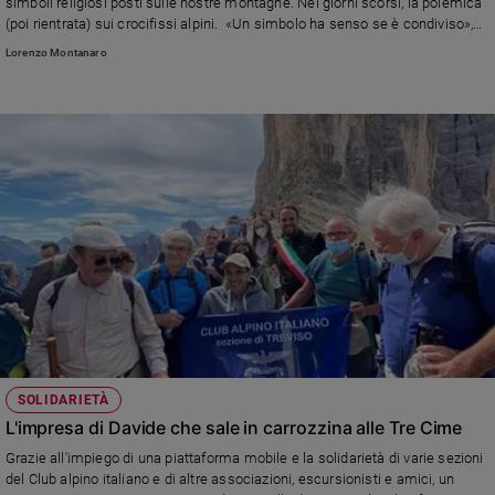
simboli religiosi posti sulle nostre montagne. Nei giorni scorsi, la polemica
Ambiente
(poi rientrata) sui crocifissi alpini. «Un simbolo ha senso se è condiviso»,
e
puntualizza monsignor Olivero. «Dati alla mano, ora non siamo più la
Lorenzo Montanaro
Creato
maggioranza. Dobbiamo chiederci perché vogliamo continuare a mettere le
croci sulle cime delle montagne, che sono spazi di tutti, quando poi, magari,
Volontariato
non abbiamo neppure più un crocifisso nelle nostre case». Insomma:
Diritti
(maggior) consapevolezza, valori vissuti e non solo proclamati, il tutto
Aziende
intrecciato con rispetto e dialogo
di
valore
Caso
della
settimana
Migranti
Diversità
e
inclusione
SOLIDARIETÀ
Costume
L'impresa di Davide che sale in carrozzina alle Tre Cime
Cultura
Grazie all'impiego di una piattaforma mobile e la solidarietà di varie sezioni
e
del Club alpino italiano e di altre associazioni, escursionisti e amici, un
spettacoli