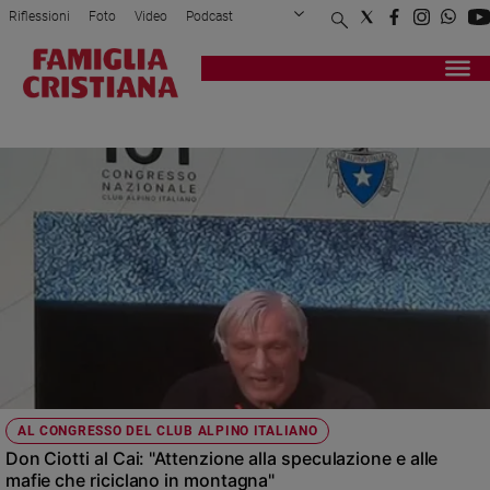
Riflessioni
Foto
Video
Podcast
Privacy Policy
Chi siamo
Contatti
Pubblicità
Attualità
Registrati
Redazione
Italia
CLUB ALPINO ITALIANO
Cronaca
Politica
Mondo
Economia
Legalità
e
giustizia
Sport
Interviste
Papa
AL CONGRESSO DEL CLUB ALPINO ITALIANO
Papa
Don Ciotti al Cai: "Attenzione alla speculazione e alle
mafie che riciclano in montagna"