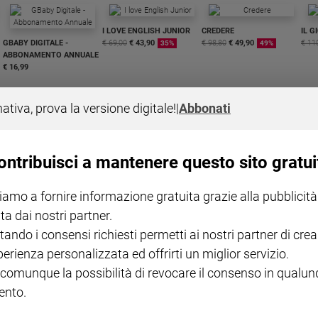
I LOVE ENGLISH JUNIOR
CREDERE
IL G
GBABY DIGITALE -
€ 69,00
€ 43,90
€ 98,80
€ 49,90
€ 11
35%
49%
ABBONAMENTO ANNUALE
€ 16,99
nativa, prova la versione digitale!
|
Abbonati
ontribuisci a mantenere questo sito gratui
COLLANA ARSENIO LUPIN
QUID+ ALLENIAMO
VOL. 1 - 2
MAGNIFICA HUMANITAS -
L'INTELLIGENZA
PRE
iamo a fornire informazione gratuita grazie alla pubblicità
€ 18,50
ENCICLICA PAPALE
€ 27,50
SANT
€ 2,90
A 10
ta dai nostri partner.
€ 24
tando i consensi richiesti permetti ai nostri partner di crea
perienza personalizzata ed offrirti un miglior servizio.
 comunque la possibilità di revocare il consenso in qualu
nto.