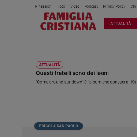
Riflessioni
Foto
Video
Podcast
Privacy Policy
Chi
Attualità
ATTUALITÀ
Italia
Cronaca
Politica
COME AROUND SUNDOWN
Mondo
Economia
ATTUALITÀ
Questi fratelli sono dei leoni
Legalità
e
"Come around sundown" è l'album che consacra i Kings 
giustizia
Sport
Interviste
Papa
Papa
EDICOLA SAN PAOLO