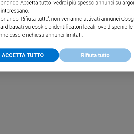
ionando 'Accetta tutto', vedrai più spesso annunci su arg
i interessano.
NOTE LEGALI
ionando 'Rifiuta tutto', non verranno attivati annunci Goog
PAOLO
PRIVACY POLICY
ard basati su cookie o identificatori locali; ove disponibile
nno essere richiesti annunci limitati.
INFORMATIVA WHISTLEBL
SOCIAL
ACCETTA TUTTO
Rifiuta tutto