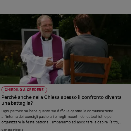
importante: la necessità di ricordare, di perpetuare il ricordo, di conservare
tangibilmente qualcosa di bello»
CHIEDILO A CREDERE
Perché anche nella Chiesa spesso il confronto diventa
una battaglia?
Ogni parroco sa bene quanto sia difficile gestire la comunicazione
all’interno dei consigli pastorali o negli incontri dei catechisti o per
organizzare le feste patronali. Impariamo ad ascoltare, a capire l’altro,
senza avere la pretesa di essere sempre nel giusto
Gaetano Piccolo