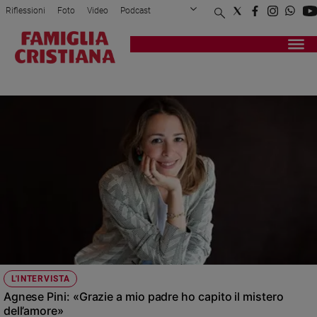
Riflessioni
Foto
Video
Podcast
Privacy Policy
Chi siamo
Contatti
Pubblicità
Attualità
Registrati
Redazione
Italia
COMUNICAZIONE
Cronaca
Politica
Mondo
Economia
Legalità
e
giustizia
Sport
Interviste
Papa
L'INTERVISTA
Papa
Agnese Pini: «Grazie a mio padre ho capito il mistero
dell’amore»