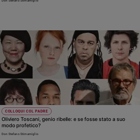
Don Stefano Stimamiglio
Ambiente
e
Creato
Volontariato
Diritti
Aziende
di
valore
Caso
della
settimana
Migranti
Diversità
e
inclusione
COLLOQUI COL PADRE
Costume
Oliviero Toscani, genio ribelle: e se fosse stato a suo
modo profetico?
Cultura
e
Don Stefano Stimamiglio
spettacoli