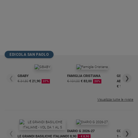
EDICOLA SAN PAOLO
GBABY
FAMIGLIA CRISTIANA
GBABY DIGITA
❮
❯
€ 34,80
€ 21,90
€ 104,00
€ 83,00
ABBONAMEN
37%
20%
€ 16,99
Visualizza tutte le riviste
DIARIO G 2026-27
COLLANA ARS
❮
❯
LE GRANDI BASILICHE ITALIANE
€ 8,90
1 - 2
- € 8,90