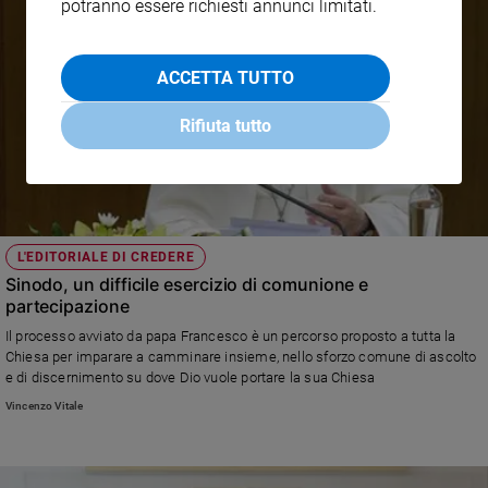
potranno essere richiesti annunci limitati.
ACCETTA TUTTO
Rifiuta tutto
L'EDITORIALE DI CREDERE
Sinodo, un difficile esercizio di comunione e
partecipazione
Il processo avviato da papa Francesco è un percorso proposto a tutta la
Chiesa per imparare a camminare insieme, nello sforzo comune di ascolto
e di discernimento su dove Dio vuole portare la sua Chiesa
Vincenzo Vitale