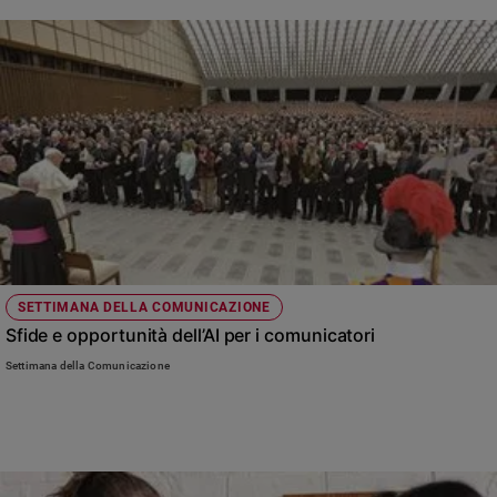
Policy
Chi
siamo
Contatti
Pubblicità
Registrati
SETTIMANA DELLA COMUNICAZIONE
Sfide e opportunità dell’AI per i comunicatori
Redazione
Settimana della Comunicazione
Social