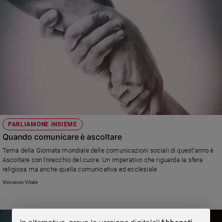
PARLIAMONE INSIEME
Quando comunicare è ascoltare
Tema della Giornata mondiale delle comunicazioni sociali di quest’anno è
Ascoltare con l’orecchio del cuore. Un imperativo che riguarda la sfera
religiosa ma anche quella comunicativa ed ecclesiale
Vincenzo Vitale