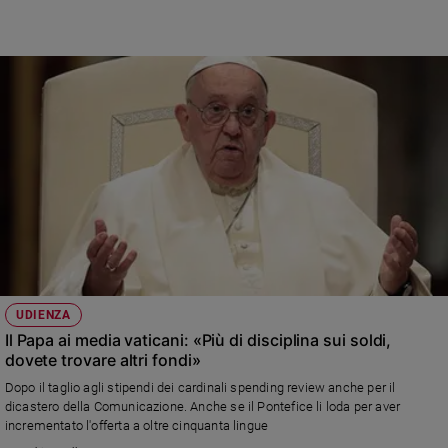
Sanremo
2026
Cinema,
Tv
e
streaming
Libri
Musica
Arte
Famiglia
ed
educazione
UDIENZA
Genitori
Il Papa ai media vaticani: «Più di disciplina sui soldi,
e
dovete trovare altri fondi»
figli
Dopo il taglio agli stipendi dei cardinali spending review anche per il
Nonni
dicastero della Comunicazione. Anche se il Pontefice li loda per aver
Coppia
incrementato l'offerta a oltre cinquanta lingue
Scuola