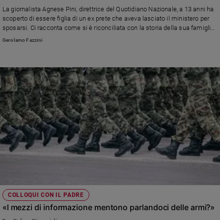
Chiesa
La giornalista Agnese Pini, direttrice del Quotidiano Nazionale, a 13 anni ha
Chiesa
scoperto di essere figlia di un ex prete che aveva lasciato il ministero per
sposarsi. Ci racconta come si è riconciliata con la storia della sua famiglia
e con sé stessa
Fede
Gerolamo Fazzini
e
spiritualità
Santi
Devozione
e
fede
Parola
del
giorno
Santo
del
giorno
Società
COLLOQUI CON IL PADRE
e
«I mezzi di informazione mentono parlandoci delle armi?»
valori