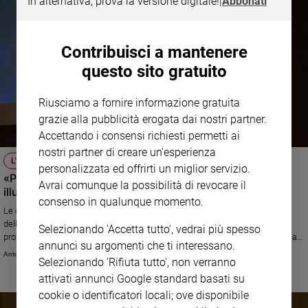
In alternativa, prova la versione digitale!
|
Abbonati
Contribuisci a mantenere
questo sito gratuito
Riusciamo a fornire informazione gratuita
grazie alla pubblicità erogata dai nostri partner.
Accettando i consensi richiesti permetti ai
nostri partner di creare un'esperienza
L'ESPERTO
personalizzata ed offrirti un miglior servizio.
«Per un umanesimo digitale serve una legislazione
Avrai comunque la possibilità di revocare il
illuminata»
consenso in qualunque momento.
Le conseguenze della pandemia, il pericolo dell’infodemia, il fenomeno
delle fake news tornato d’attualità con la guerra in Ucraina. Intervista al
Selezionando 'Accetta tutto', vedrai più spesso
professore Ruben Razzante in occasione dell’uscita dell’edizione aggiornata
annunci su argomenti che ti interessano.
del "Manuale di Diritto dell’informazione e della comunicazione"
Antonio Sanfrancesco
Selezionando 'Rifiuta tutto', non verranno
attivati annunci Google standard basati su
cookie o identificatori locali; ove disponibile