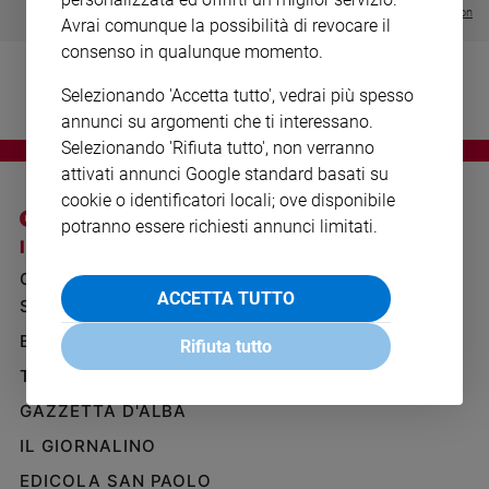
Ambiente
Visualizza tutte le collection
Avrai comunque la possibilità di revocare il
e
consenso in qualunque momento.
Creato
Volontariato
Selezionando 'Accetta tutto', vedrai più spesso
Diritti
annunci su argomenti che ti interessano.
Aziende
Selezionando 'Rifiuta tutto', non verranno
di
attivati annunci Google standard basati su
valore
cookie o identificatori locali; ove disponibile
Caso
potranno essere richiesti annunci limitati.
della
I SITI SAN PAOLO
NOTE LEGALI
settimana
GRUPPO EDITORIALE
PRIVACY POLICY
Migranti
ACCETTA TUTTO
SAN PAOLO
INFORMATIVA
Diversità
BENESSERE
WHISTLEBLOWING
e
Rifiuta tutto
SOCIAL
inclusione
TELENOVA
Costume
GAZZETTA D'ALBA
Cultura
IL GIORNALINO
e
EDICOLA SAN PAOLO
spettacoli