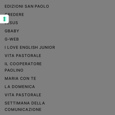
EDIZIONI SAN PAOLO
Sanremo
2026
CREDERE
Cinema,
JESUS
Tv
e
GBABY
streaming
G-WEB
Libri
I LOVE ENGLISH JUNIOR
Musica
Arte
VITA PASTORALE
IL COOPERATORE
Famiglia
PAOLINO
ed
educazione
MARIA CON TE
Genitori
LA DOMENICA
e
figli
VITA PASTORALE
Nonni
SETTIMANA DELLA
Coppia
COMUNICAZIONE
Scuola