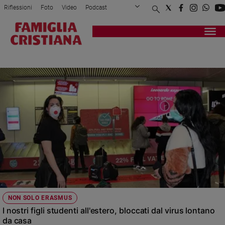
Riflessioni
Foto
Video
Podcast
Privacy Policy
Chi siamo
Contatti
Pubblicità
Attualità
Registrati
Redazione
Italia
CONSOLATI
Cronaca
Politica
Mondo
Economia
Legalità
e
giustizia
Sport
Interviste
Papa
NON SOLO ERASMUS
Papa
I nostri figli studenti all'estero, bloccati dal virus lontano
da casa